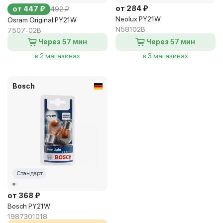
от 284 ₽
от 447 ₽
492 ₽
Neolux PY21W
Osram Original PY21W
N58102B
7507-02B
Через 57 мин
Через 57 мин
в 2 магазинах
в 3 магазинах
Bosch
Стандарт
от 368 ₽
Bosch PY21W
1987301018