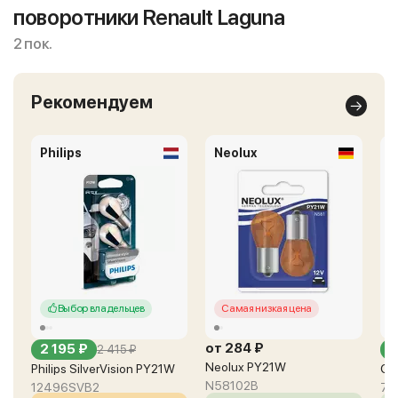
поворотники Renault Laguna
2 пок.
Рекомендуем
Philips
Neolux
O
Выбор владельцев
Самая низкая цена
от 284 ₽
2 195 ₽
о
2 415 ₽
Neolux PY21W
Philips SilverVision PY21W
Os
N58102B
12496SVB2
75