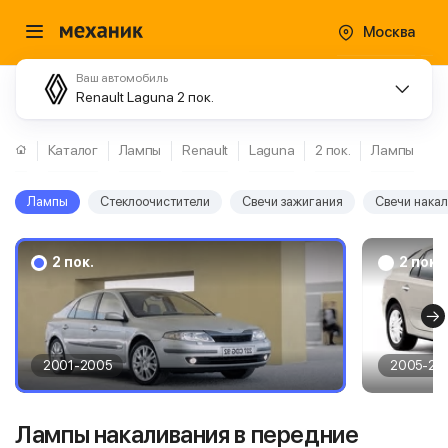
Москва
Ваш автомобиль
Renault Laguna 2 пок.
Каталог
Лампы
Renault
Laguna
2 пок.
Лампы
Лампы
Стеклоочистители
Свечи зажигания
Свечи нака
2 пок.
2 пок.
2001-2005
2005-20
Лампы накаливания в передние