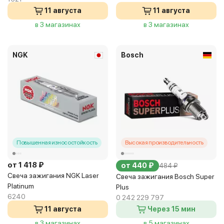
11 августа
11 августа
в 3 магазинах
в 3 магазинах
NGK
Bosch
Повышенная износостойкость
Высокая производительность
от 1 418 ₽
от 440 ₽
484 ₽
Свеча зажигания NGK Laser
Свеча зажигания Bosch Super
Platinum
Plus
6240
0 242 229 797
11 августа
Через 15 мин
в 3 магазинах
в 5 магазинах