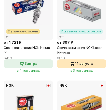
Улучшенное ускорение
Повышенная износостойкость
от 1 721 ₽
от 897 ₽
Свеча зажигания NGK Iridium
Свеча зажигания NGK Laser
IX
Platinum
6418
5613
Завтра
11 августа
в 4 магазинах
в 3 магазинах
NGK
NGK