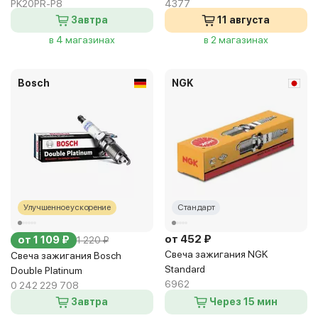
PK20PR-P8
4377
Завтра
11 августа
в 4 магазинах
в 2 магазинах
Bosch
NGK
Улучшенное ускорение
Стандарт
от 452 ₽
от 1 109 ₽
1 220 ₽
Свеча зажигания NGK
Свеча зажигания Bosch
Standard
Double Platinum
6962
0 242 229 708
Завтра
Через 15 мин