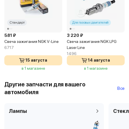
Стандарт
Для газовых двигателей
581 ₽
3 220 ₽
Свеча зажигания NGK V-Line
Свеча зажигания NGK LPG
6717
Laser Line
1496
15 августа
14 августа
в 1 магазине
в 1 магазине
Другие запчасти для вашего
Все
автомобиля
Лампы
Стекл