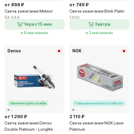
от 898 ₽
от 749 ₽
Свеча зажигания Meteor
Свеча зажигания Brisk Platin
SA 444
1400
Через 15 мин
Завтра
в 8 магазинах
в 3 магазинах
Denso
NGK
Увеличен срок службы
Повышенная износостойкость
от 1 290 ₽
2 110 ₽
Свеча зажигания Denso
Свеча зажигания NGK Laser
Double Platinum - Longlife
Platinum