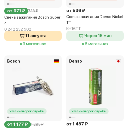
от 536 ₽
от 671 ₽
738 ₽
Свеча зажигания Denso Nickel
Свеча зажигания Bosch Super
TT
4
KH16TT
0 242 232 502
11 августа
Через 15 мин
в 3 магазинах
в 8 магазинах
Bosch
Denso
Увеличен срок службы
Увеличен срок службы
от 1 487 ₽
от 1 177 ₽
1 295 ₽