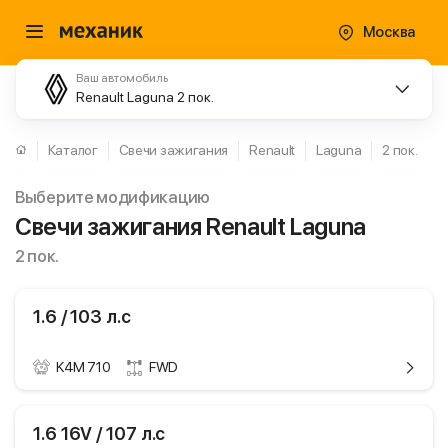
Москва
Ваш автомобиль
Renault Laguna 2 пок.
Каталог
Свечи зажигания
Renault
Laguna
2 пок.
Выберите модификацию
Свечи зажигания Renault Laguna
2 пок.
1.6 / 103 л.с
K4M 710
FWD
ики
Renault Laguna
1.6 16V / 107 л.с