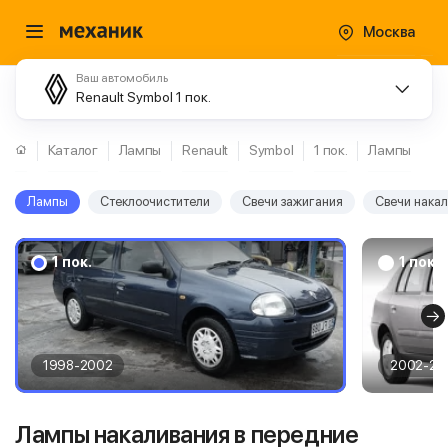
Москва
Ваш автомобиль
Renault Symbol 1 пок.
Каталог
Лампы
Renault
Symbol
1 пок.
Лампы
Лампы
Стеклоочистители
Свечи зажигания
Свечи нака
1 пок.
1 пок.
1998-2002
2002-20
Лампы накаливания в передние