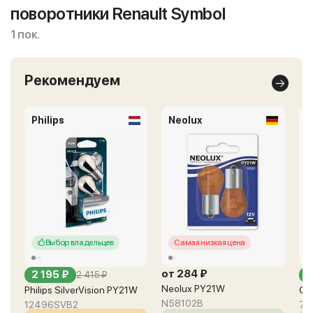
поворотники Renault Symbol
1 пок.
Рекомендуем
Philips
Neolux
O
Выбор владельцев
Самая низкая цена
от 284 ₽
2 195 ₽
о
2 415 ₽
Neolux PY21W
Philips SilverVision PY21W
Os
N58102B
12496SVB2
75