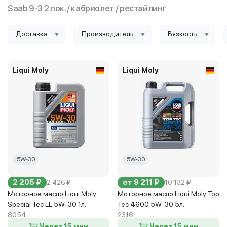
Saab 9-3 2 пок. / кабриолет / рестайлинг
Доставка
Производитель
Вязкость
Liqui Moly
Liqui Moly
5W-30
5W-30
2 205 ₽
от 9 211 ₽
2 426 ₽
10 132 ₽
Моторное масло Liqui Moly
Моторное масло Liqui Moly Top
Special Tec LL 5W-30 1л.
Tec 4600 5W-30 5л.
8054
2316
Через 15 мин
Через 15 мин