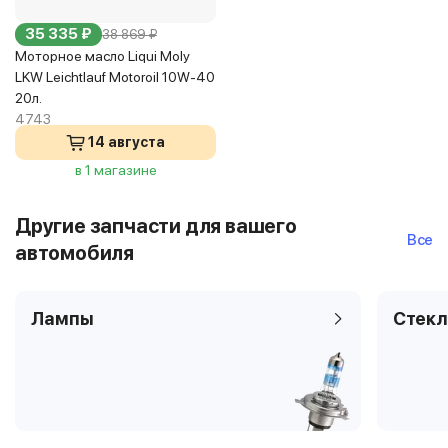
35 335 ₽
38 869 ₽
Моторное масло Liqui Moly
LKW Leichtlauf Motoroil 10W-40
20л.
4743
14 августа
в 1 магазине
Другие запчасти для вашего
Все
автомобиля
Лампы
Стекл