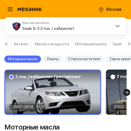
Москва
Ваш автомобиль
Saab 9-3 2 пок. / кабриолет
Каталог
Масла и жидкости
Моторные масла
Saab
9
Моторные масла
Лампы
Стеклоочистители
Свечи зажи
2 пок. / кабриолет / рестайлинг
2 пок.
2007-2014
2002-20
Моторные масла