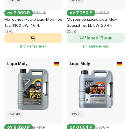
от 7 069 ₽
от 7 250 ₽
7 776 ₽
7 975 ₽
Моторное масло Liqui Moly Top
Моторное масло Liqui Moly
Tec 4100 5W-40 4л.
Special Tec LL 5W-30 4л.
2195
2339
Через 15 мин
в 5 магазинах
в 4 магазинах
Liqui Moly
Liqui Moly
5W-40
5W-30
от 8 828 ₽
от 8 064 ₽
9 711 ₽
8 870 ₽