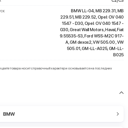
A
C2/C3
ск
BMW LL-04, MB 229.31, MB
229.51, MB 229.52, Opel: OV 040
1547 - D30, Opel: OV 040 1547 -
G30, Great Wall Motors, Haval, Fiat
9.55535-S3, Ford WSS-M2C 917-
A, GM dexos2, VW 505.00 , VW
505.01, GM-LL-A025, GM-LL-
B025
и цвете товара носит справочный характер и основывается на последних
BMW