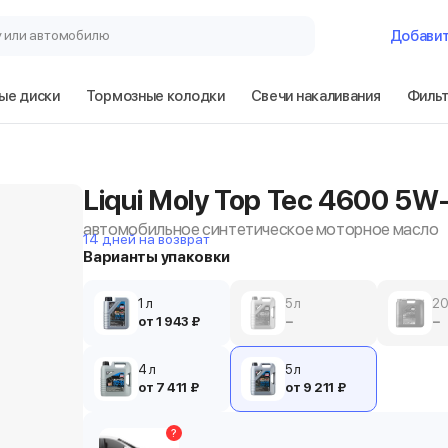
у или автомобилю
Добави
ые диски
Тормозные колодки
Свечи накаливания
Филь
Liqui Moly Top Tec 4600 5W
автомобильное синтетическое моторное масло
14 дней на возврат
Варианты упаковки
1 л
5 л
20
от 1 943 ₽
−
−
4 л
5 л
от 7 411 ₽
от 9 211 ₽
?