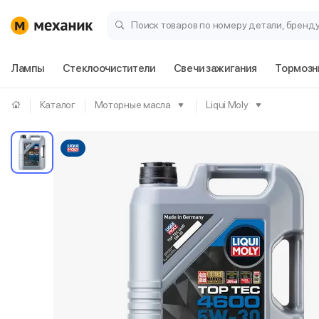
Поиск товаров по номеру детали, бренд
Лампы
Стеклоочистители
Свечи зажигания
Тормозн
Каталог
Моторные масла
Liqui Moly