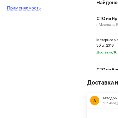
Найден
Применяемость
СТО на Яр
г. Москва, ш 
Моторное мас
30 5л.
2316
Доставка, 10 
СТО на Ва
г. Москва, ш
Доставка и
Моторное мас
30 5л.
2316
Автодом
А
г. Самара, 
ЕвроАвто