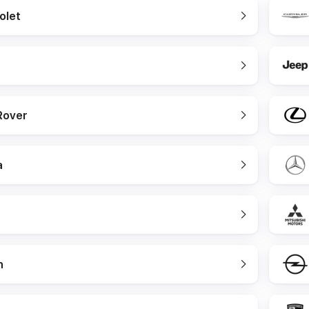
olet
Rover
a
n