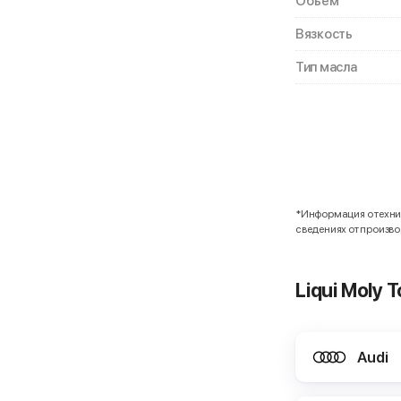
Объем
Вязкость
Тип масла
*Информация о технич
сведениях от произв
Liqui Moly
Audi