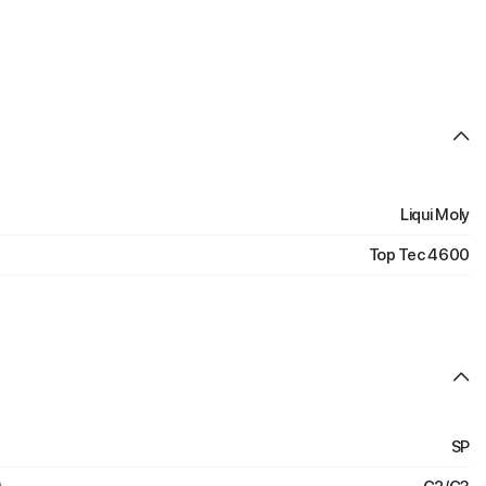
Liqui Moly
Top Tec 4600
SP