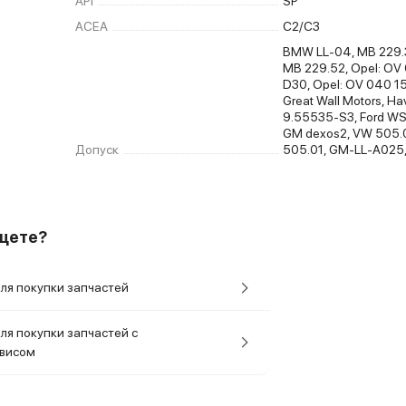
API
SP
ACEA
C2/C3
BMW LL-04, MB 229.3
MB 229.52, Opel: OV
D30, Opel: OV 040 1
Great Wall Motors, Hav
9.55535-S3, Ford W
GM dexos2, VW 505.
Допуск
505.01, GM-LL-A025
ищете?
ля покупки запчастей
ля покупки запчастей с
рвисом