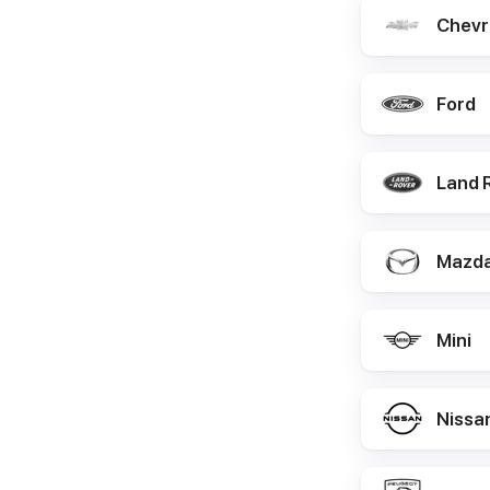
Chevr
Ford
Land 
Mazd
Mini
Nissa