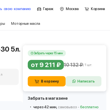
ть
свою
компанию
Гараж
Москва
Корзина
тры
Моторные масла
-30 5л.
Забрать через 15 мин
от 9 211 ₽
10 132 ₽
/ 1 шт.
 л
В корзину
Написать
Забрать в магазине
через 42 мин,
самовывоз -
бесплатно