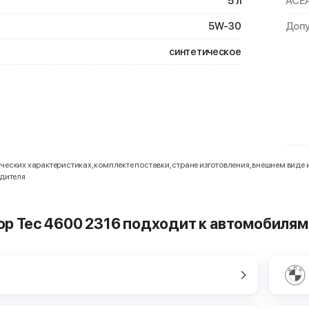
5 л
ACE
5W-30
Допу
синтетическое
еских характеристиках, комплекте поставки, стране изготовления, внешнем виде 
одителя
 Top Tec 4600 2316 подходит к автомобилям