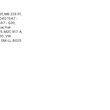
1, MB 229.51,
 040 1547 -
547 - G30,
al, Fiat
SS-M2C 917-A,
00 , VW
, GM-LL-B025