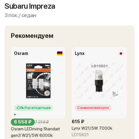
Subaru Impreza
3 пок. / седан
Рекомендуем
Osram
Lynx
Выбор владельцев
Самая низкая цена
615 ₽
6 558 ₽
7 214 ₽
Lynx W21/5W 7000k
Osram LEDriving Standart
LD15621
gen3 W21/5W 6000k