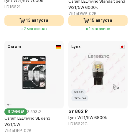
Lynx W21/5W 7000k
Osram LEDriving Standart gen3
LD15621
W21/5W 6000k
7515DWP-02B
13 августа
15 августа
в 2 магазинах
в 1 магазине
Osram
Lynx
6800K
Эконом
от 862 ₽
3 266 ₽
3 593 ₽
Lynx W21/5W 6800k
Osram LEDriving SL gen3
LD15621C
W21/5W
7515DRP-02B