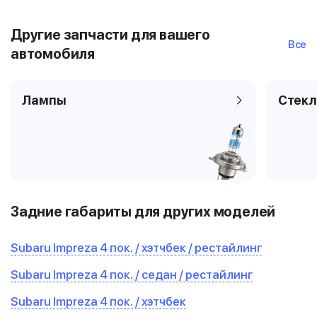
Другие запчасти для вашего
Все
автомобиля
Лампы
Стекл
Задние габариты для других моделей
Subaru Impreza 4 пок. / хэтчбек / рестайлинг
Subaru Impreza 4 пок. / седан / рестайлинг
Subaru Impreza 4 пок. / хэтчбек