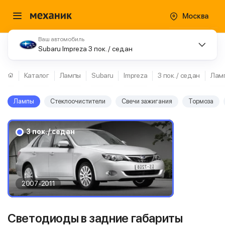
Москва
Ваш автомобиль
Subaru Impreza 3 пок. / седан
Каталог
Лампы
Subaru
Impreza
3 пок. / седан
Лам
Лампы
Стеклоочистители
Свечи зажигания
Тормоза
3 пок. / седан
2007-2011
Светодиоды в задние габариты