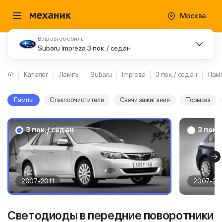
Москва
Ваш автомобиль
Subaru Impreza 3 пок. / седан
Каталог
Лампы
Subaru
Impreza
3 пок. / седан
Лам
Лампы
Стеклоочистители
Свечи зажигания
Тормоза
3 пок. / седан
3 пок. 
2007-2011
2007-20
Светодиоды в передние поворотники