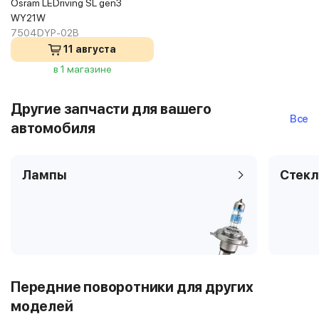
Osram LEDriving SL gen3
WY21W
7504DYP-02B
11 августа
в 1 магазине
Другие запчасти для вашего
Все
автомобиля
Лампы
Стекл
Передние поворотники для других
моделей