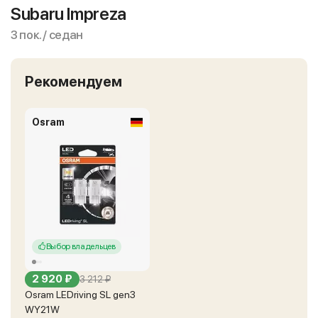
Subaru Impreza
3 пок. / седан
Рекомендуем
Osram
Выбор владельцев
2 920 ₽
3 212 ₽
Osram LEDriving SL gen3
WY21W