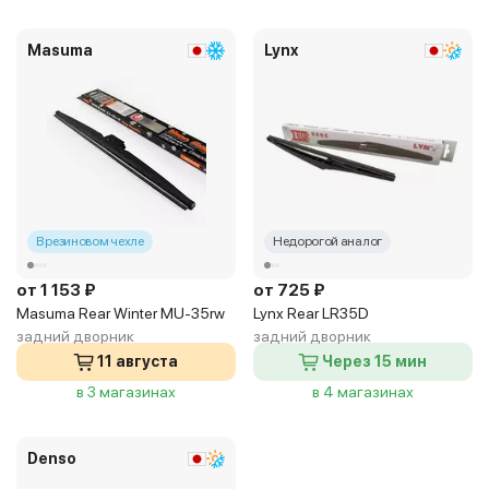
Masuma
Lynx
В резиновом чехле
Недорогой аналог
от 1 153 ₽
от 725 ₽
Masuma Rear Winter MU-35rw
Lynx Rear LR35D
задний дворник
задний дворник
11 августа
Через 15 мин
в 3 магазинах
в 4 магазинах
Denso