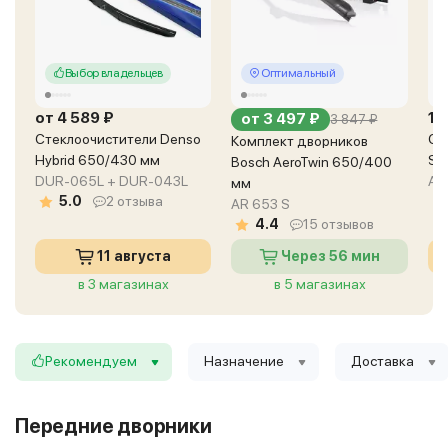
Выбор владельцев
Оптимальный
от 4 589 ₽
1 
от 3 497 ₽
3 847 ₽
Стеклоочистители Denso
Ст
Комплект дворников
Hybrid 650/430 мм
Su
Bosch AeroTwin 650/400
DUR-065L + DUR-043L
AS
мм
5.0
2 отзыва
AR 653 S
4.4
15 отзывов
11 августа
Через 56 мин
в 3 магазинах
в 5 магазинах
Рекомендуем
Назначение
Доставка
Передние дворники