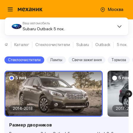
Москва
Ваш автомобиль
Subaru Outback 5 пок.
Каталог
Стеклоочистители
Subaru
Outback
5 пок.
Стеклоочистители
Лампы
Свечи зажигания
Тормоза
5 пок.
5 пок.
2014-2018
2017-20
Размер дворников