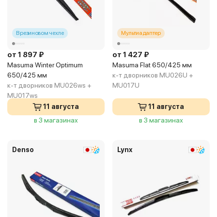
В резиновом чехле
Мультиадаптер
от 1 897 ₽
от 1 427 ₽
Masuma Winter Optimum
Masuma Flat 650/425 мм
650/425 мм
к-т дворников MU026U +
к-т дворников MU026ws +
MU017U
MU017ws
11 августа
11 августа
в 3 магазинах
в 3 магазинах
Denso
Lynx