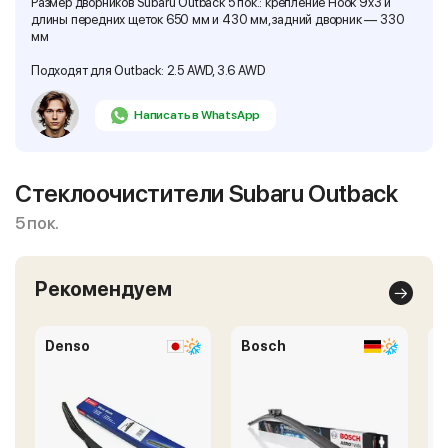
Размер дворников Subaru Outback 5 пок.: крепление Hook 9x3 и
длины передних щеток 650 мм и 430 мм, задний дворник — 330
мм
Подходят для Outback: 2.5 AWD, 3.6 AWD
Написать в WhatsApp
Стеклоочистители Subaru Outback
5 пок.
Рекомендуем
Denso
Bosch
A