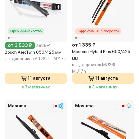
Премиум качество
Эффективны на скорости
от 1 335 ₽
от 3 533 ₽
3 886 ₽
Masuma Hybrid Plus 650/425
Bosch AeroTwin 650/425 мм
мм
к-т дворников AR26U + AR17U
к-т дворников MU26h +
MU17h
11 августа
11 августа
в 3 магазинах
в 3 магазинах
Masuma
Masuma