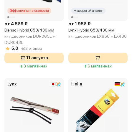
Эффективны на скорости
Недорогой аналог
от 4 589 ₽
от 1 958 ₽
Denso Hybrid 650/430 мм
Lynx Hybrid 650/430 мм
к-т дворников DUR065L +
к-т дворников LX650 + LX430
DUR043L
5.0
2 отзыва
11 августа
в 3 магазинах
в 6 магазинах
Lynx
Hella