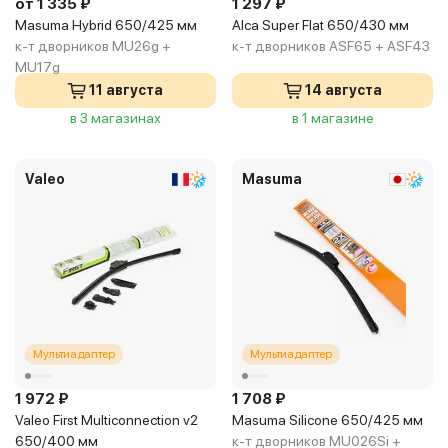
от 1 335 ₽
1 297 ₽
Masuma Hybrid 650/425 мм
Alca Super Flat 650/430 мм
к-т дворников MU26g +
к-т дворников ASF65 + ASF43
MU17g
11 августа
14 августа
в 3 магазинах
в 1 магазине
Valeo
Masuma
Мультиадаптер
Мультиадаптер
1 972 ₽
1 708 ₽
Valeo First Multiconnection v2
Masuma Silicone 650/425 мм
650/400 мм
к-т дворников MU026Si +