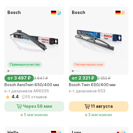
Bosch
Bosch
Премиум качество
Летние каркасные
от 3 497 ₽
от 2 321 ₽
3 847 ₽
2 553 ₽
Bosch AeroTwin 650/400 мм
Bosch Twin 650/400 мм
к-т дворников AR653S
к-т дворников 653
4.4
15 отзывов
Через 56 мин
11 августа
в 5 магазинах
в 3 магазинах
Hella
Lynx