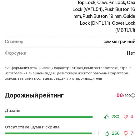
Top Lock, Claw, Pin Lock, Cap
Lock (VATL5.1), Push Button 16
mm, Push Button 19 mm, Guide
Lock (DNTL1.1), Cover Lock
(MBTL1.1)
Спойлер
симметричный
Форсунка
Нет
*Информация о технических характеристиках, комплекте поставки, стране
изготовления, внешнем виде и цвете товара носит справочный характер и
основывается на последних сведениях от производителя
Дорожный рейтинг
98
/ 100
Дизайн
280
4
Отсутствие шума и скрипа
266
7