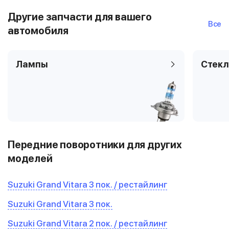
Другие запчасти для вашего
Все
автомобиля
Лампы
Стекл
Передние поворотники для других
моделей
Suzuki Grand Vitara 3 пок. / рестайлинг
Suzuki Grand Vitara 3 пок.
Suzuki Grand Vitara 2 пок. / рестайлинг