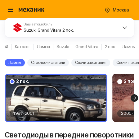
Москва
Ваш автомобиль
Suzuki Grand Vitara 2 пок.
Каталог
Лампы
Suzuki
Grand Vitara
2 пок.
Лампы
Лампы
Стеклоочистители
Свечи зажигания
Свечи нака
2 пок.
2 пок.
1997-2001
2000-20
Светодиоды в передние поворотники