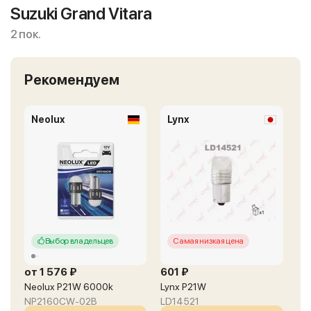
Suzuki Grand Vitara
2 пок.
Рекомендуем
Neolux
Lynx
Выбор владельцев
Самая низкая цена
от 1 576 ₽
601 ₽
Neolux P21W 6000k
Lynx P21W
NP2160CW-02B
LD14521