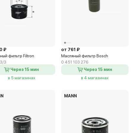
0 ₽
от 761 ₽
ый фильтр Filtron
Масляный фильтр Bosch
3/3
0 451 103 276
Через 15 мин
Через 15 мин
в 5 магазинах
в 4 магазинах
NN
MANN