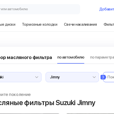
у или автомобилю
Добави
ые диски
Тормозные колодки
Свечи накаливания
Филь
ор масляного фильтра
по автомобилю
по параметр
3
рите поколение
ляные фильтры Suzuki Jimny