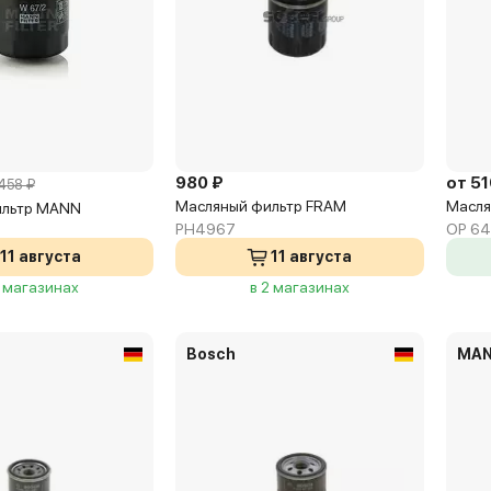
980 ₽
от 51
458 ₽
Масляный фильтр FRAM
Маслян
ильтр MANN
PH4967
OP 64
11 августа
11 августа
3 магазинах
в 2 магазинах
Bosch
MA