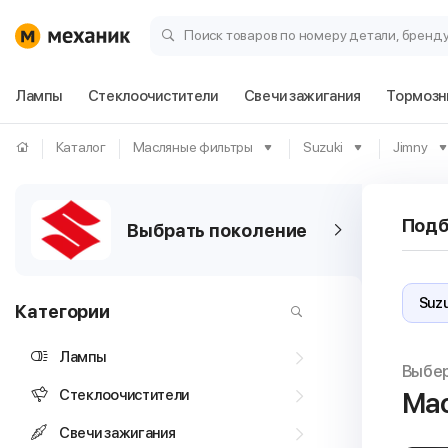
Поиск товаров по номеру детали, бренд
Лампы
Стеклоочистители
Свечи зажигания
Тормозн
Каталог
Масляные фильтры
Suzuki
Jimny
Подб
Выбрать поколение
Категории
Лампы
Выбе
Стеклоочистители
Мас
Свечи зажигания