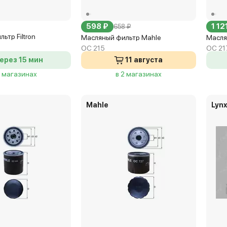
598 ₽
1 12
658 ₽
ьтр Filtron
Масляный фильтр Mahle
Масля
OC 215
OC 21
ерез 15 мин
11 августа
6 магазинах
в 2 магазинах
Mahle
Lyn