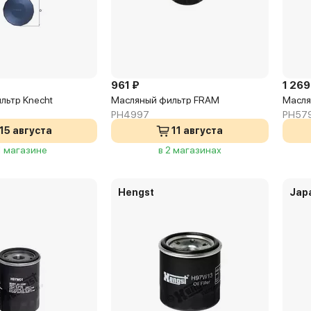
961 ₽
1 269
льтр Knecht
Масляный фильтр FRAM
Масля
PH4997
PH57
15 августа
11 августа
1 магазине
в 2 магазинах
Hengst
Jap