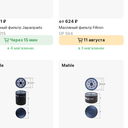
1 ₽
от 624 ₽
ный фильтр Japanparts
Масляный фильтр Filtron
01S
OP 564
Через 15 мин
11 августа
в 4 магазинах
в 3 магазинах
le
Mahle