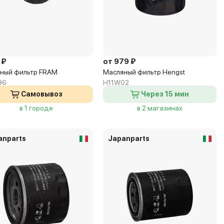
 ₽
от 979 ₽
ный фильтр FRAM
Масляный фильтр Hengst
96
H11W02
Самовывоз
Через 15 мин
в 1 городе
в 2 магазинах
anparts
Japanparts