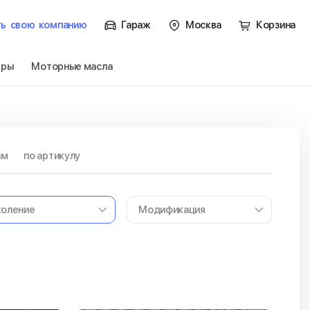
ть
свою
компанию
Гараж
Москва
Корзина
тры
Моторные масла
ам
по артикулу