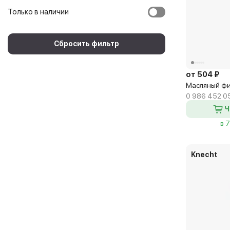
Knecht
818 ₽
Только в наличии
Lynx
от 588 ₽
MANN
от 557 ₽
Сбросить фильтр
Magneti Marelli
Mahle
от 598 ₽
от 504 ₽
Масляный фи
Nipparts
0 986 452 0
Purflux
Ч
Valeo
в 
Knecht