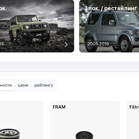
ок.
3 пок. / рестайлинг
18-
2005-2019
рности
цене
рейтингу
FRAM
Filt