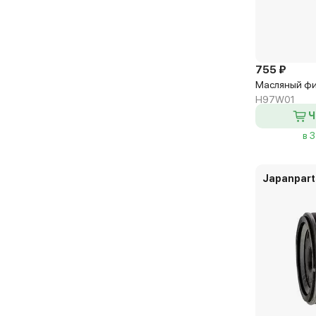
755 ₽
Масляный фи
H97W01
Ч
в 
Japanpart