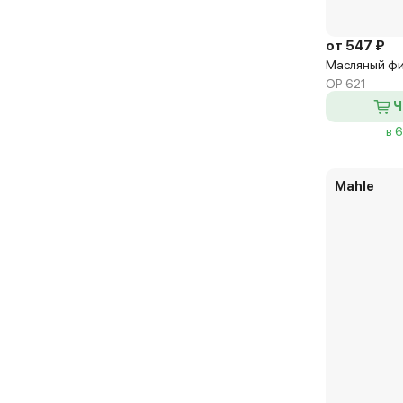
от 547 ₽
Масляный фил
OP 621
Ч
в 
Mahle