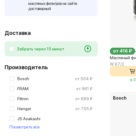
масляных фильтров на сайте
достоверный
Доставка
Забрать через 15 минут
от 416 ₽
Масляный ф
W 67/2
Производитель
Bosch
от 504 ₽
в 
FRAM
от 961 ₽
Bosch
Filtron
от 689 ₽
Hengst
от 755 ₽
JS Asakashi
Посмотреть все
Japanparts
от 321 ₽