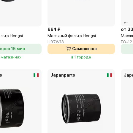
664 ₽
от 3
льтр Hengst
Масляный фильтр Hengst
Масля
H97W13
FO-12
ерез 15 мин
Самовывоз
3 магазинах
в 1 городе
s
Japanparts
Jap