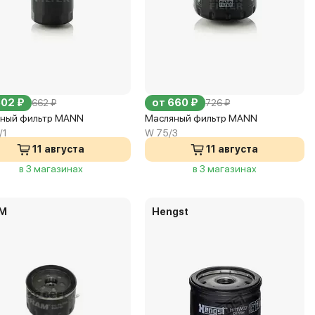
602 ₽
от 660 ₽
662 ₽
726 ₽
ный фильтр MANN
Масляный фильтр MANN
/1
W 75/3
11 августа
11 августа
в 3 магазинах
в 3 магазинах
AM
Hengst