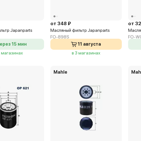
от 348 ₽
от 32
льтр Japanparts
Масляный фильтр Japanparts
Масля
FO-898S
FO-W
ерез 15 мин
11 августа
8 магазинах
в 3 магазинах
Mahle
Mah