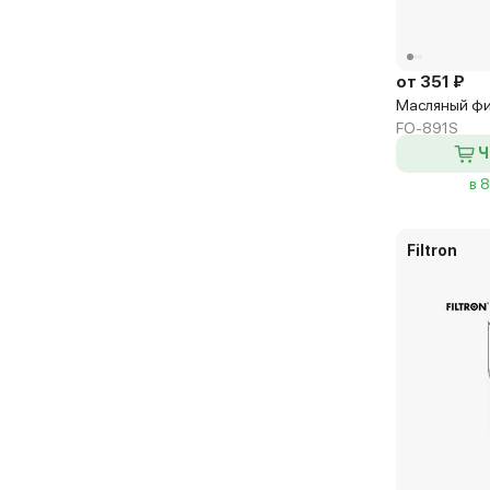
от 351 ₽
Масляный фи
FO-891S
Ч
в 
Filtron