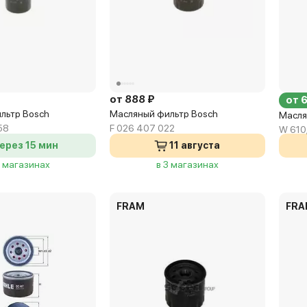
от 888 ₽
от 
льтр Bosch
Масляный фильтр Bosch
Масля
58
F 026 407 022
W 610
ерез 15 мин
11 августа
7 магазинах
в 3 магазинах
FRAM
FR