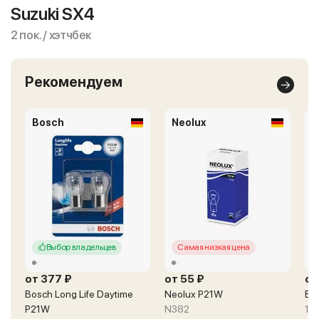
Suzuki SX4
2 пок. / хэтчбек
Рекомендуем
Bosch
Neolux
B
Выбор владельцев
Самая низкая цена
от 377 ₽
от 55 ₽
от
Bosch Long Life Daytime
Neolux P21W
Bo
P21W
N382
19