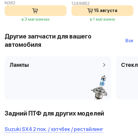
N382
12498B2
15 августа
в 3 магазинах
в 1 магазине
Другие запчасти для вашего
Все
автомобиля
Лампы
Стекл
Задний ПТФ для других моделей
Suzuki SX4 2 пок. / хэтчбек / рестайлинг