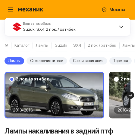
Москва
Ваш автомобиль
Suzuki SX4 2 пок. / хэтчбек
Каталог
Лампы
Suzuki
SX4
2 пок. / хэтчбек
Ламп
Лампы
Стеклоочистители
Свечи зажигания
Тормоза
2 пок. / хэтчбек
2 пок.
2013-2016
2016-20
Лампы накаливания в задний птф