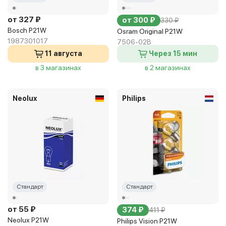
от 327 ₽
от 300 ₽
330 ₽
Bosch P21W
Osram Original P21W
1987301017
7506-02B
11 августа
Через 15 мин
в 3 магазинах
в 2 магазинах
Neolux
Philips
Стандарт
Стандарт
от 55 ₽
374 ₽
411 ₽
Neolux P21W
Philips Vision P21W