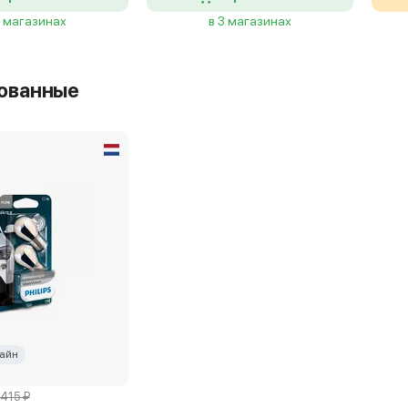
2 магазинах
в 3 магазинах
ованные
айн
 415 ₽