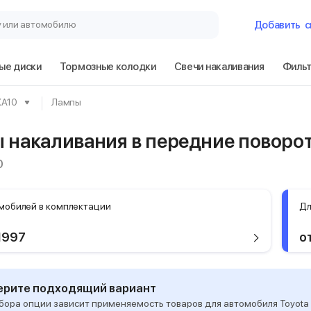
у или автомобилю
Добавить
с
ые диски
Тормозные колодки
Свечи накаливания
Филь
Гараж
 XA10
Лампы
Toyota RAV4 1 по
 накаливания в передние поворот
0
Сбросить
мобилей в комплектации
Дл
1997
о
рите подходящий вариант
бора опции зависит применяемость товаров для автомобиля Toyota RA