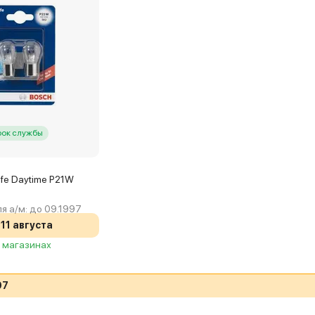
рок службы
ife Daytime P21W
я а/м:
до 09.1997
11 августа
3 магазинах
97