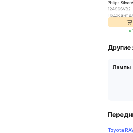
Philips Silve
12496SVB2
Подходит дл
в
Другие 
Лампы
Передни
Toyota RAV