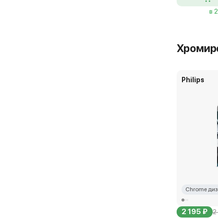
в 
Хромир
Philips
Chrome диз
2 195 ₽
2