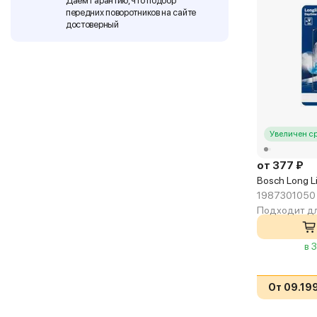
Даем гарантию, что подбор
передних поворотников на сайте
достоверный
Увеличен с
от 377 ₽
Bosch Long L
1987301050
Подходит дл
в 
От 09.19