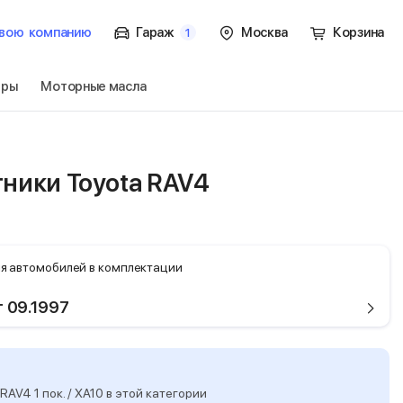
вою
компанию
Гараж
Москва
Корзина
1
тры
Моторные масла
к. / XA10
Перейти
ники Toyota RAV4
я автомобилей в комплектации
т 09.1997
V4 1 пок. / XA10 в этой категории