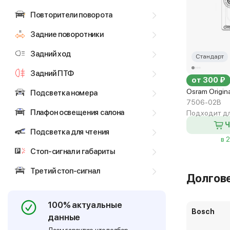
Повторители поворота
Задние поворотники
Задний ход
Стандарт
Задний ПТФ
от 300 ₽
Osram Origin
Подсветка номера
7506-02B
Плафон освещения салона
Подходит дл
Ч
Подсветка для чтения
в 
Стоп-сигнал и габариты
Третий стоп-сигнал
Долгов
100% актуальные
Bosch
данные