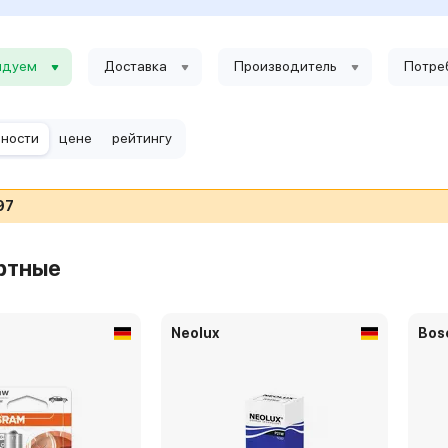
ндуем
Доставка
Производитель
Потре
рности
цене
рейтингу
97
ртные
Neolux
Bos