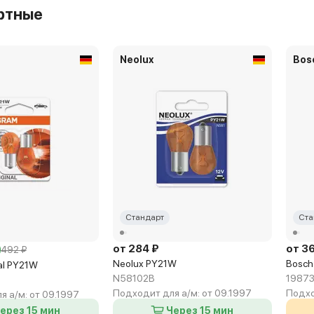
ртные
Neolux
Bos
Стандарт
Ста
от 284 ₽
от 3
492 ₽
Neolux PY21W
Bosch
al PY21W
N58102B
19873
Подходит для а/м:
от 09.1997
Подхо
я а/м:
от 09.1997
ерез 15 мин
Через 15 мин