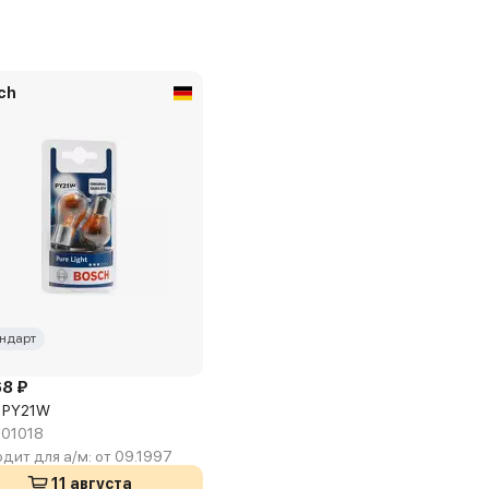
ch
ндарт
68 ₽
 PY21W
01018
дит для а/м:
от 09.1997
11 августа