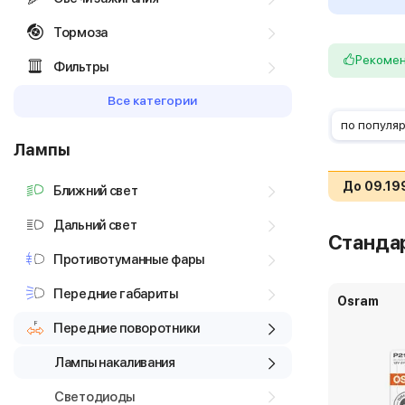
Тормоза
Рекоме
Фильтры
Все категории
по популя
Лампы
До 09.19
Ближний свет
Дальний свет
Станда
Противотуманные фары
Передние габариты
Osram
Передние поворотники
Лампы накаливания
Светодиоды