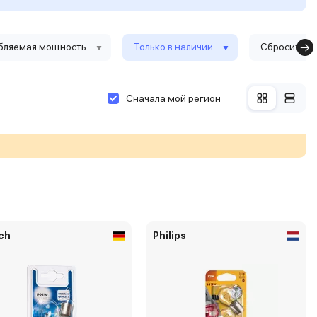
бляемая мощность
Только в наличии
Сбросить ф
Сначала мой регион
ch
Philips