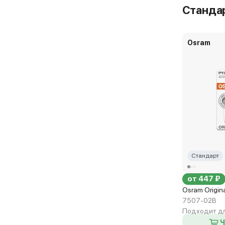
Станда
Osram
Стандарт
от 447 ₽
Osram Origin
7507-02B
Подходит дл
Ч