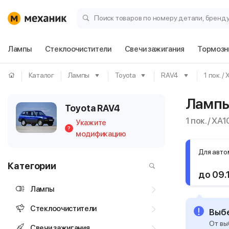
Поиск товаров по номеру детали, бренд
Лампы
Стеклоочистители
Свечи зажигания
Тормозн
Каталог
Лампы
Toyota
RAV4
1 пок. /
Лампы
Toyota RAV4
1 пок. / XA1
Укажите
?
модификацию
Для авто
Категории
до 09.
Лампы
Стеклоочистители
Выбе
От вы
Свечи зажигания