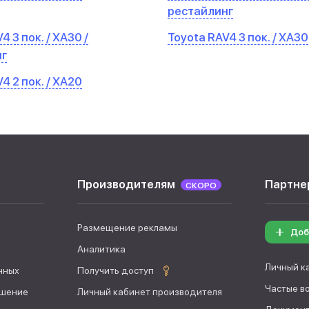
рестайлинг
4 3 пок. / XA30 /
Toyota RAV4 3 пок. / XA30
нг
4 2 пок. / XA20
Производителям
Партне
СКОРО
Размещение рекламы
Доб
Аналитика
Личный к
нных
Получить доступ
Частые в
ашение
Личный кабинет производителя