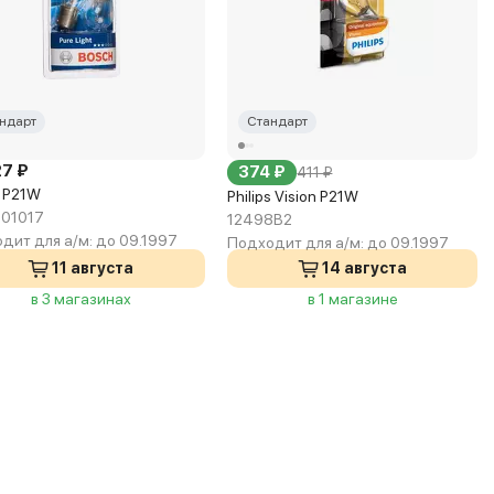
ндарт
Стандарт
27 ₽
374 ₽
411 ₽
 P21W
Philips Vision P21W
01017
12498B2
дит для а/м:
до 09.1997
Подходит для а/м:
до 09.1997
11 августа
14 августа
в 3 магазинах
в 1 магазине