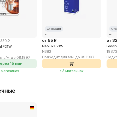
Стандарт
Ста
от 55 ₽
от 3
330 ₽
Neolux P21W
Bosch
al P21W
N382
19873
Подходит для а/м:
до 09.1997
Подхо
я а/м:
до 09.1997
ерез 15 мин
2 магазинах
в 3 магазинах
ечные