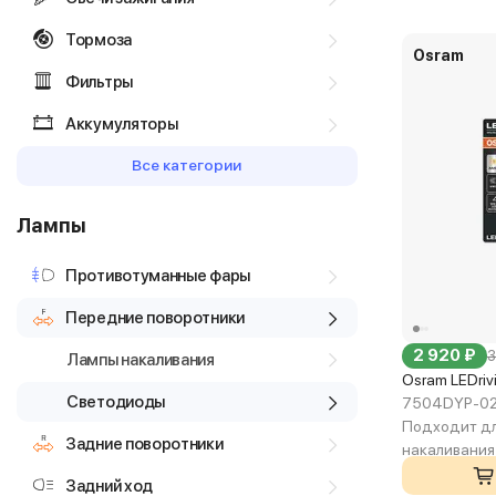
Тормоза
Osram
Фильтры
Аккумуляторы
Все категории
Лампы
Противотуманные фары
Передние поворотники
2 920 ₽
3
Лампы накаливания
Osram LEDri
Светодиоды
7504DYP-0
Подходит дл
Задние поворотники
накаливания
Задний ход