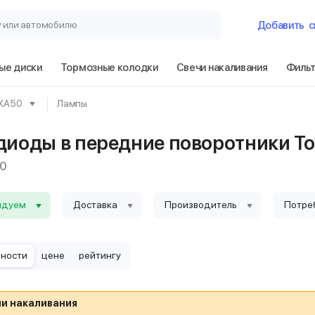
у или автомобилю
Добавить
с
ые диски
Тормозные колодки
Свечи накаливания
Филь
Гараж
/ XA50
Лампы
Toyota RAV4 5 по
диоды в передние поворотники To
50
Сбросить
ндуем
Доставка
Производитель
Потре
рности
цене
рейтингу
и накаливания