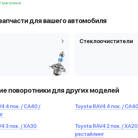
 1 магазине
запчасти для вашего автомобиля
Стеклоочистители
е поворотники для других моделей
4 4 пок. / CA40 /
Toyota RAV4 4 пок. / CA4
нг
4 3 пок. / XA30
Toyota RAV4 2 пок. / XA20 
рестайлинг