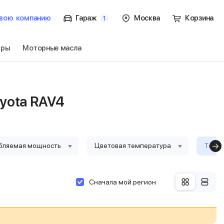
вою
компанию
Гараж
Москва
Корзина
1
тры
Моторные масла
к. / XA50
Перейти
yota RAV4
бляемая мощность
Цветовая температура
Тольк
Сначала мой регион