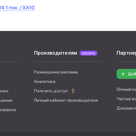
4 1 пок. / XA10
Производителям
Партне
СКОРО
Размещение рекламы
Доб
Аналитика
Личный к
нных
Получить доступ
Частые в
ашение
Личный кабинет производителя
Документ
 сервиса