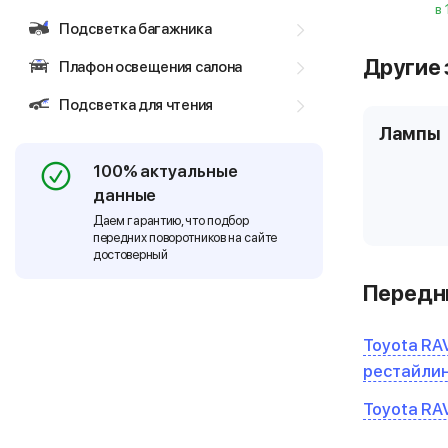
в
Подсветка багажника
Другие 
Плафон освещения салона
Подсветка для чтения
Лампы
100% актуальные
данные
Даем гарантию, что подбор
передних поворотников на сайте
достоверный
Передни
Toyota RAV
рестайли
Toyota RAV