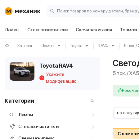
Поиск товаров по номеру детали, бренд
Лампы
Стеклоочистители
Свечи зажигания
Тормозн
Каталог
Лампы
Toyota
RAV4
5 пок. 
Свето
Toyota RAV4
5 пок. / XA
Укажите
?
модификацию
Рекоме
Категории
по популя
Лампы
Стеклоочистители
С лампам
Свечи зажигания