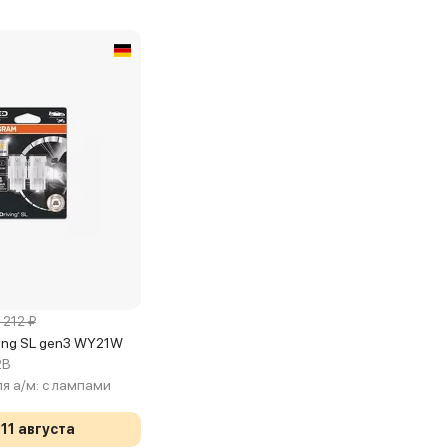
 212 ₽
ving SL gen3 WY21W
2B
я а/м:
с лампами
11 августа