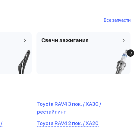
Все запчасти
Свечи зажигания
0
Toyota RAV4 3 пок. / XA30 /
рестайлинг
/
Toyota RAV4 2 пок. / XA20