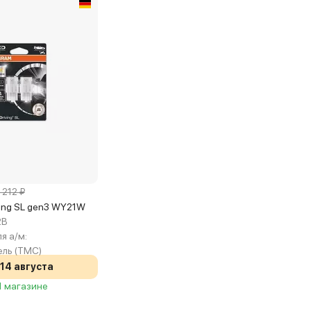
 212 ₽
ving SL gen3 WY21W
2B
я а/м:
ль (TMC)
14 августа
 1 магазине