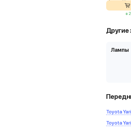
в 
Другие 
Лампы
Передни
Toyota Yari
Toyota Yari