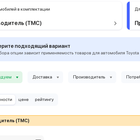
мобилей в комплектации
Дл
водитель (TMC)
П
рите подходящий вариант
бора опции зависит применяемость товаров для автомобиля Toyota Ya
ндуем
Доставка
Производитель
Потре
рности
цене
рейтингу
итель (TMC)