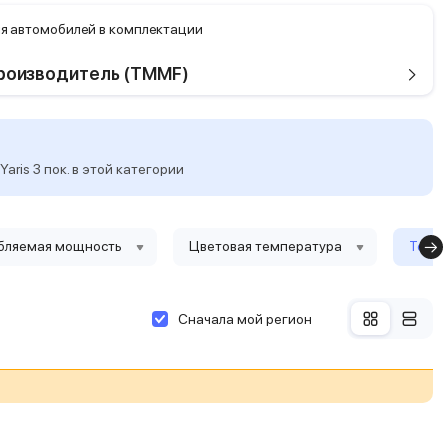
я автомобилей в комплектации
роизводитель (TMMF)
ris 3 пок. в этой категории
бляемая мощность
Цветовая температура
Тольк
Сначала мой регион