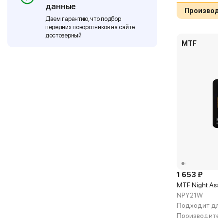
данные
Производ
Даем гарантию, что подбор
передних поворотников на сайте
достоверный
MTF
1 653 ₽
MTF Night As
NPY21W
Подходит дл
Производите