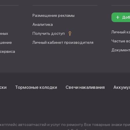
Размещение рекламы
Доб
Аналитика
Личный к
нных
Получить доступ
Частые в
ашение
Личный кабинет производителя
Документ
 сервиса
ски
Тормозные колодки
Свечи накаливания
Аккуму
тплейс автозапчастей и услуг по ремонту. Все товарные знаки пр