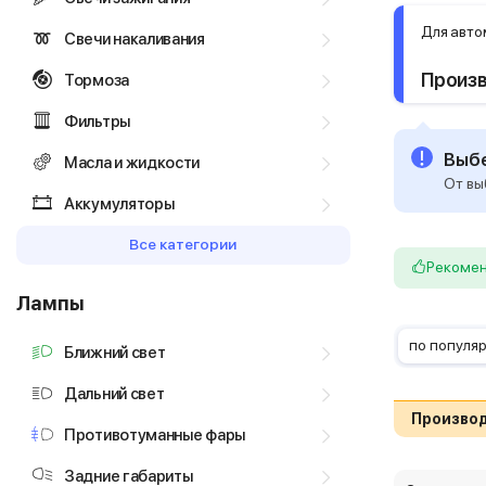
Для авто
Свечи накаливания
Произ
Тормоза
Фильтры
Выбе
Масла и жидкости
От вы
Аккумуляторы
Все категории
Рекоме
Лампы
по популя
Ближний свет
Дальний свет
Производ
Противотуманные фары
Задние габариты