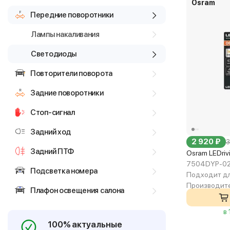
Osram
Передние поворотники
Лампы накаливания
Светодиоды
Повторители поворота
Задние поворотники
Стоп-сигнал
Задний ход
2 920 ₽
3
Задний ПТФ
Osram LEDri
7504DYP-0
Подсветка номера
Подходит дл
Производите
Плафон освещения салона
в
100% актуальные