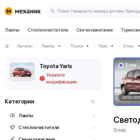
Поиск товаров по номеру детали, бренд
Лампы
Стеклоочистители
Свечи зажигания
Тормозн
Каталог
Лампы
Toyota
Yaris
3 пок.
3 пок.
Toyota Yaris
Укажите
?
модификацию
2010-20
Категории
Лампы
Светод
Стеклоочистители
3 пок.
Свечи зажигания