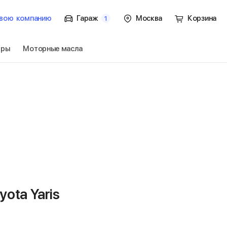
вою
компанию
Гараж
Москва
Корзина
1
тры
Моторные масла
к.
Перейти
ota Yaris