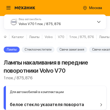
Москва
Ваш автомобиль
Volvo V70 1 пок. / 875, 876
Каталог
Лампы
Volvo
V70
1 пок. / 875, 876
Лампы
Лампы
Стеклоочистители
Свечи зажигания
Свечи нака
Лампы накаливания в передние
поворотники Volvo V70
1 пок. / 875, 876
Для автомобилей в комплектации
белое стекло указателя поворота