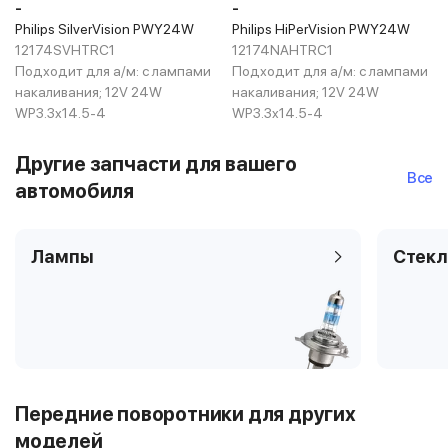
-
-
Philips SilverVision PWY24W
Philips HiPerVision PWY24W
12174SVHTRC1
12174NAHTRC1
Подходит для а/м:
с лампами
Подходит для а/м:
с лампами
накаливания; 12V 24W
накаливания; 12V 24W
WP3.3x14.5-4
WP3.3x14.5-4
Другие запчасти для вашего
Все
автомобиля
Лампы
Стекл
Передние поворотники для других
моделей