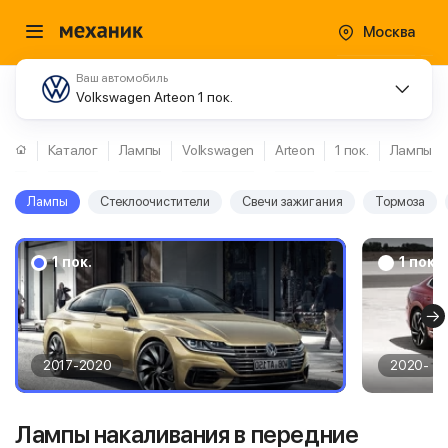
Москва
Ваш автомобиль
Volkswagen Arteon 1 пок.
Каталог
Лампы
Volkswagen
Arteon
1 пок.
Лампы
Лампы
Стеклоочистители
Свечи зажигания
Тормоза
1 пок.
1 пок.
2017-2020
2020-
Лампы накаливания в передние