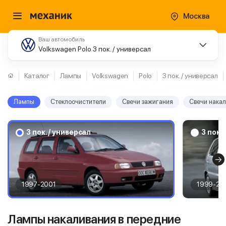
Москва
Ваш автомобиль
Volkswagen Polo 3 пок. / универсал
Каталог
Лампы
Volkswagen
Polo
3 пок. / универсал
Лампы
Стеклоочистители
Свечи зажигания
Свечи нака
3 пок. / универсал
3 пок.
1997-2001
1999-20
Лампы накаливания в передние