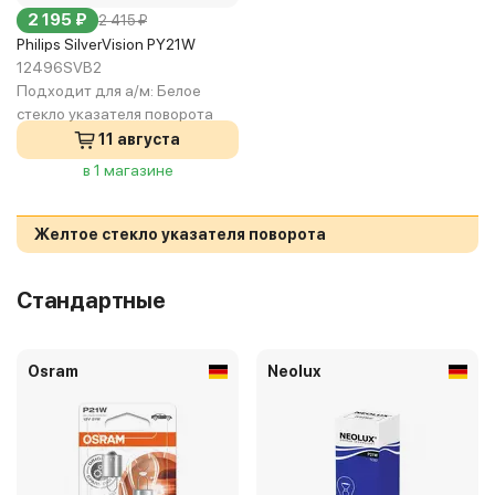
2 195 ₽
2 415 ₽
Philips SilverVision PY21W
12496SVB2
Подходит для а/м:
Белое
стекло указателя поворота
11 августа
в 1 магазине
Желтое стекло указателя поворота
Стандартные
Osram
Neolux