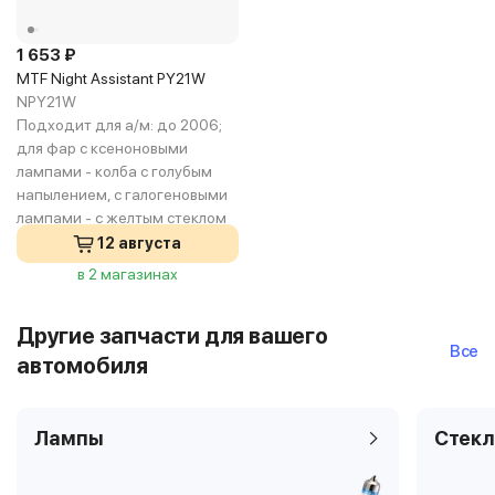
1 653 ₽
MTF Night Assistant PY21W
NPY21W
Подходит для а/м:
до 2006;
для фар с ксеноновыми
лампами - колба с голубым
напылением, с галогеновыми
лампами - с желтым стеклом
12 августа
в 2 магазинах
Другие запчасти для вашего
Все
автомобиля
Лампы
Стекл