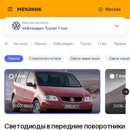
Москва
Ваш автомобиль
Volkswagen Touran 1 пок.
Каталог
Лампы
Volkswagen
Touran
1 пок.
Лампы
Лампы
Стеклоочистители
Свечи зажигания
Свечи нака
1 пок.
1 пок.
2003-2006
2006-20
Светодиоды в передние поворотники