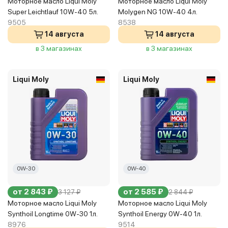
Моторное масло Liqui Moly
Моторное масло Liqui Moly
Super Leichtlauf 10W-40 5л.
Molygen NG 10W-40 4л.
9505
8538
14 августа
14 августа
в 3 магазинах
в 3 магазинах
Liqui Moly
Liqui Moly
0W-30
0W-40
от 2 843 ₽
от 2 585 ₽
3 127 ₽
2 844 ₽
Моторное масло Liqui Moly
Моторное масло Liqui Moly
Synthoil Longtime 0W-30 1л.
Synthoil Energy 0W-40 1л.
8976
9514