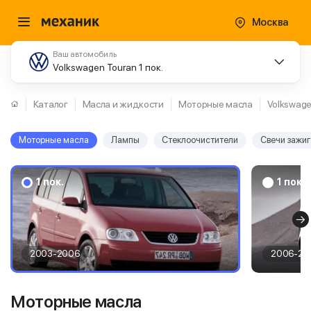
Москва
Ваш автомобиль
Volkswagen Touran 1 пок.
Каталог
Масла и жидкости
Моторные масла
Volkswag
Моторные масла
Лампы
Стеклоочистители
Свечи зажи
1 пок.
1 пок.
2003-2006
2006-20
Моторные масла