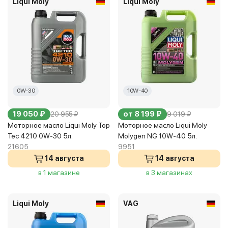
Liqui Moly
Liqui Moly
0W-30
10W-40
19 050 ₽
от 8 199 ₽
20 955 ₽
9 019 ₽
Моторное масло Liqui Moly Top
Моторное масло Liqui Moly
Tec 4210 0W-30 5л.
Molygen NG 10W-40 5л.
21605
9951
14 августа
14 августа
в 1 магазине
в 3 магазинах
Liqui Moly
VAG