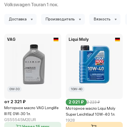
Volkswagen Touran 1 пок.
Доставка
Производитель
Вязкость
VAG
Liqui Moly
0W-30
10W-40
от 2 321 ₽
2 021 ₽
2 223 ₽
Моторное масло VAG Longlife
Моторное масло Liqui Moly
III FE 0W-30 1л.
Super Leichtlauf 10W-40 1л.
GS55545M2EUR
1928
Через 15 мин