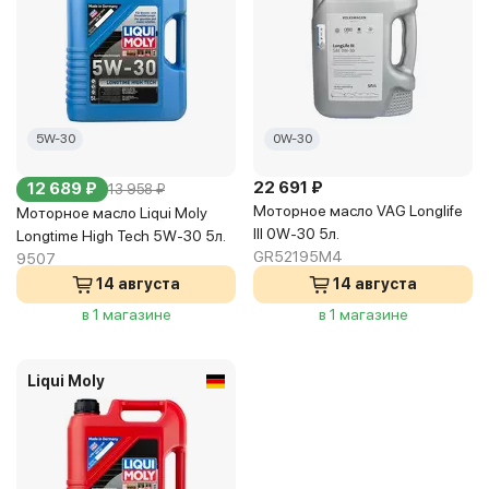
5W-30
0W-30
22 691 ₽
12 689 ₽
13 958 ₽
Моторное масло VAG Longlife
Моторное масло Liqui Moly
III 0W-30 5л.
Longtime High Tech 5W-30 5л.
GR52195M4
9507
14 августа
14 августа
в 1 магазине
в 1 магазине
Liqui Moly