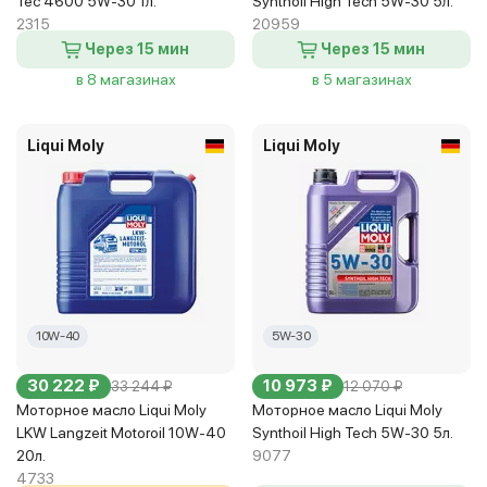
Tec 4600 5W-30 1л.
Synthoil High Tech 5W-30 5л.
2315
20959
Через 15 мин
Через 15 мин
в 8 магазинах
в 5 магазинах
Liqui Moly
Liqui Moly
10W-40
5W-30
30 222 ₽
10 973 ₽
33 244 ₽
12 070 ₽
Моторное масло Liqui Moly
Моторное масло Liqui Moly
LKW Langzeit Motoroil 10W-40
Synthoil High Tech 5W-30 5л.
20л.
9077
4733