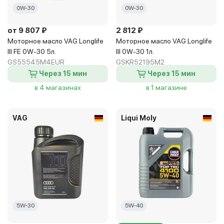
0W-30
0W-30
от 9 807 ₽
2 812 ₽
Моторное масло VAG Longlife
Моторное масло VAG Longlife
III FE 0W-30 5л.
III 0W-30 1л.
GS55545M4EUR
GSKR52195M2
Через 15 мин
Через 15 мин
в 4 магазинах
в 1 магазине
VAG
Liqui Moly
5W-30
5W-40