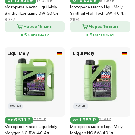
от 10 962 ₽
от 8 936 ₽
12 058 ₽
9 830 ₽
Моторное масло Liqui Moly
Моторное масло Liqui Moly
Synthoil Longtime 0W-30 5л.
Synthoil High Tech 5W-40 4л.
8977
2194
Через 15 мин
Через 15 мин
в 5 магазинах
в 5 магазинах
Liqui Moly
Liqui Moly
5W-40
5W-40
от 6 519 ₽
от 1 983 ₽
7 171 ₽
2 181 ₽
Моторное масло Liqui Moly
Моторное масло Liqui Moly
Molygen NG 5W-40 4л.
Molygen NG 5W-40 1л.