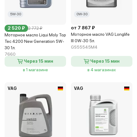
5W-30
0W-30
от 7 867 ₽
2 520 ₽
2 772 ₽
Моторное масло VAG Longlife
Моторное масло Liqui Moly Top
III 0W-30 5л.
Tec 4200 New Generation 5W-
GS55545M4
30 1л.
7660
Через 15 мин
Через 15 мин
в 1 магазине
в 4 магазинах
VAG
VAG