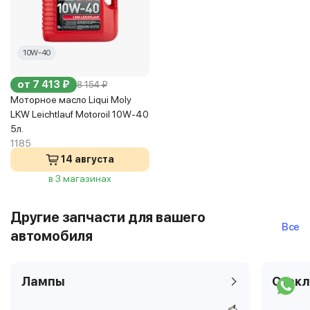
10W-40
от 7 413 ₽
8 154 ₽
Моторное масло Liqui Moly
LKW Leichtlauf Motoroil 10W-40
5л.
1185
14 августа
в 3 магазинах
Другие запчасти для вашего
Все
автомобиля
Лампы
Стекл