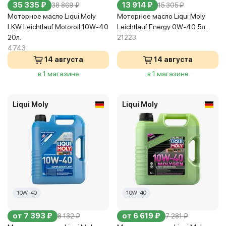
35 335 ₽
13 914 ₽
38 869 ₽
15 305 ₽
Моторное масло Liqui Moly
Моторное масло Liqui Moly
LKW Leichtlauf Motoroil 10W-40
Leichtlauf Energy 0W-40 5л.
20л.
21223
4743
14 августа
14 августа
в 1 магазине
в 1 магазине
Liqui Moly
Liqui Moly
10W-40
10W-40
от 7 393 ₽
от 6 619 ₽
8 132 ₽
7 281 ₽