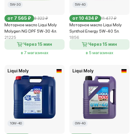
5W-30
5W-40
от 7 565 ₽
от 10 434 ₽
8 322 ₽
11 477 ₽
Моторное масло Liqui Moly
Моторное масло Liqui Moly
Molygen NG DPF 5W-30 4л.
Synthoil Energy 5W-40 5л.
21225
1856
Через 15 мин
Через 15 мин
в 7 магазинах
в 5 магазинах
Liqui Moly
Liqui Moly
10W-40
0W-40