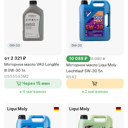
0W-30
5W-30
от 2 321 ₽
10 088 ₽
11 097 ₽
Моторное масло VAG Longlife
Моторное масло Liqui Moly
III 0W-30 1л.
Leichtlauf 5W-30 5л.
GS55545M2
8542
Через 15 мин
в 4 магазинах
в 2 магазинах
Liqui Moly
Liqui Moly