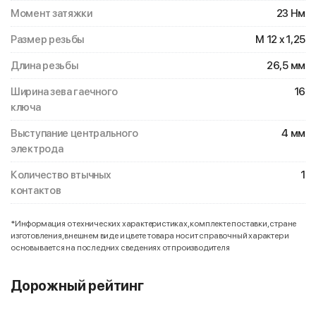
Момент затяжки
23 Нм
Размер резьбы
M 12 x 1,25
Длина резьбы
26,5 мм
Ширина зева гаечного
16
ключа
Выступание центрального
4 мм
электрода
Количество втычных
1
контактов
*Информация о технических характеристиках, комплекте поставки, стране
изготовления, внешнем виде и цвете товара носит справочный характер и
основывается на последних сведениях от производителя
Дорожный рейтинг