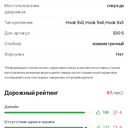
Местоположение
спереди
дворников
Тип крепления
Hook 9x3, Hook 9x4, Hook 8x3
Доп. артикул
530 S
Спойлер
асимметричный
Форсунка
Нет
*Информация о технических характеристиках, комплекте поставки, стране
изготовления, внешнем виде и цвете товара носит справочный характер и
основывается на последних сведениях от производителя
Дорожный рейтинг
97
/ 100
Дизайн
186
4
Отсутствие шума и скрипа
172
8