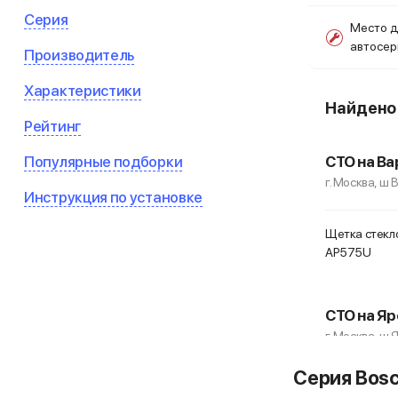
Серия
Место д
автосе
Производитель
Характеристики
Найден
Рейтинг
Популярные подборки
СТО на Ва
г. Москва, ш
Инструкция по установке
Щетка стекло
AP575U
СТО на Яр
г. Москва, ш 
Серия Bosc
Щетка стекло