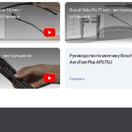
ton 19 mm -
Bosch Side Pin 17 mm - инструкц
установке
установке
 - инструкция по
Руководство по монтажу Bosc
AeroTwin Plus AP575U
Скачать