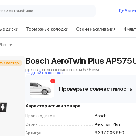
у или автомобилю
Добави
ые диски
Тормозные колодки
Свечи накаливания
Филь
Plus
Bosch AeroTwin Plus AP575
тиадаптер
щетка стеклоочистителя 575 мм
14 дней на возврат
?
Проверьте совместимость
Характеристики товара
Производитель
Bosch
Серия
AeroTwin Plus
Артикул
3 397 006 950