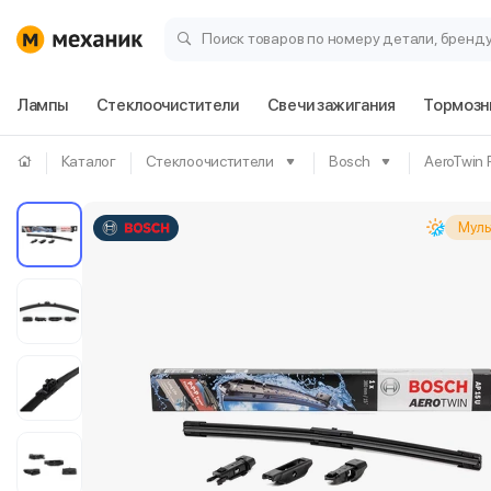
Поиск товаров по номеру детали, бренд
Лампы
Стеклоочистители
Свечи зажигания
Тормозн
Каталог
Стеклоочистители
Bosch
AeroTwin 
Муль