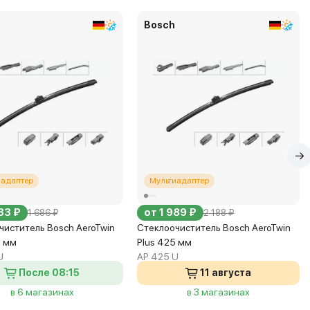
Bosch
иадаптер
Мультиадаптер
33 ₽
от 1 989 ₽
1 686 ₽
2 188 ₽
чиститель Bosch AeroTwin
Стеклоочиститель Bosch AeroTwin
0 мм
Plus 425 мм
U
AP 425 U
После 08:15
11 августа
в 6 магазинах
в 3 магазинах