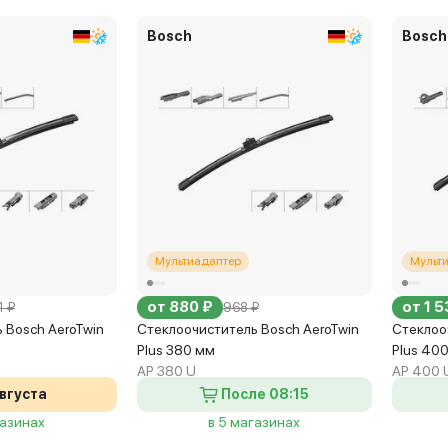
августа - 195 р.
Bosch
Bosch
Мультиадаптер
Мульт
от 880 ₽
от 1 5
1 ₽
968 ₽
 Bosch AeroTwin
Стеклоочиститель Bosch AeroTwin
Стеклоо
Plus 380 мм
Plus 40
AP 380 U
AP 400 
августа
После 08:15
газинах
в 5 магазинах