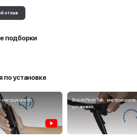
ой отзыв
е подборки
 по установке
- инструкция по
Bosch Pinch Tab - инструкция по
установке