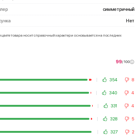
лер
симметричный
унка
Нет
и цвете товара носит справочный характер и основывается на последних
99
/ 100
354
8
340
4
331
4
328
5
327
2