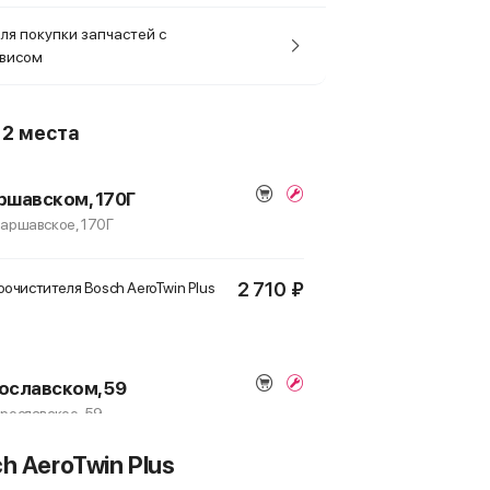
ля покупки запчастей с
рвисом
о
2 места
ршавском, 170Г
 Варшавское, 170Г
2 710 ₽
очистителя Bosch AeroTwin Plus
ославском, 59
Ярославское, 59
h AeroTwin Plus
2 710 ₽
очистителя Bosch AeroTwin Plus