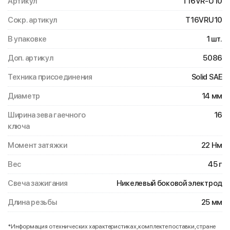
Артикул
T16VR-U10
Сокр. артикул
T16VRU10
В упаковке
1 шт.
Доп. артикул
5086
Техника присоединения
Solid SAE
Диаметр
14 мм
Ширина зева гаечного
16
ключа
Момент затяжки
22 Нм
Вес
45 г
Свеча зажигания
Никелевый боковой электрод
Длина резьбы
25 мм
*Информация о технических характеристиках, комплекте поставки, стране