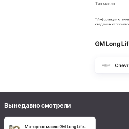
Тип масла
*Информация о технич
сведениях от произв
GM Long Li
Chevr
Вы недавно смотрели
Моторное масло GM Long Life