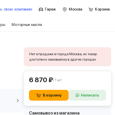
ть
свою
компанию
Гараж
Москва
Корзина
тры
Моторные масла
Нет в продаже в городе Москва, но товар
доступен к самовывозу в других городах
6 870 ₽
/ 1 шт.
В корзину
Написать
Самовывоз из магазина