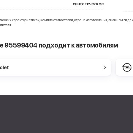
синтетическое
еских характеристиках, комплекте поставки, стране изготовления, внешнем виде 
одителя
fe 95599404 подходит к автомобилям
olet