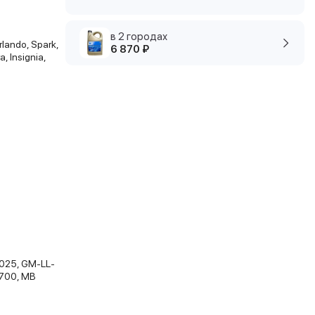
в 2 городах
rlando, Spark,
6 870 ₽
a, Insignia,
025, GM-LL-
0700, MB