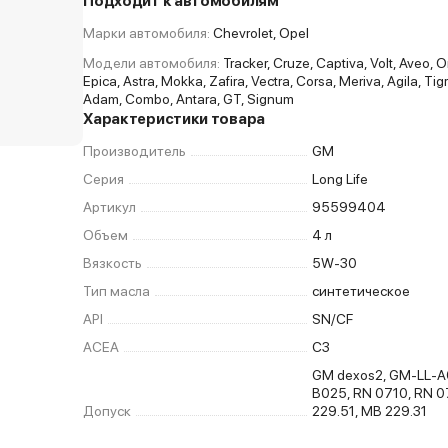
Подходит к автомобилям
Марки автомобиля:
Chevrolet, Opel
Модели автомобиля:
Tracker, Cruze, Captiva, Volt, Aveo, O
Epica, Astra, Mokka, Zafira, Vectra, Corsa, Meriva, Agila, Tigr
Adam, Combo, Antara, GT, Signum
Характеристики товара
Производитель
GM
Серия
Long Life
Артикул
95599404
Объем
4 л
Вязкость
5W-30
Тип масла
синтетическое
API
SN/CF
ACEA
C3
GM dexos2, GM-LL-A
B025, RN 0710, RN 
Допуск
229.51, MB 229.31