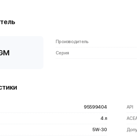
тель
Производитель
GM
Серия
стики
95599404
API
4 л
ACE
5W-30
Допу