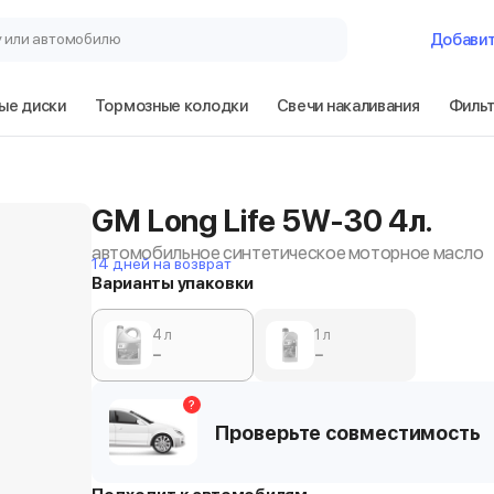
у или автомобилю
Добави
ые диски
Тормозные колодки
Свечи накаливания
Филь
GM Long Life 5W-30 4л.
автомобильное синтетическое моторное масло
14 дней на возврат
Варианты упаковки
4 л
1 л
−
−
?
Проверьте совместимость