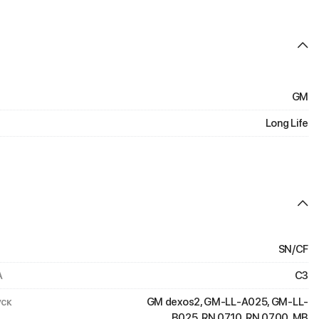
GM
Long Life
SN/CF
A
C3
ск
GM dexos2, GM-LL-A025, GM-LL-
B025, RN 0710, RN 0700, MB