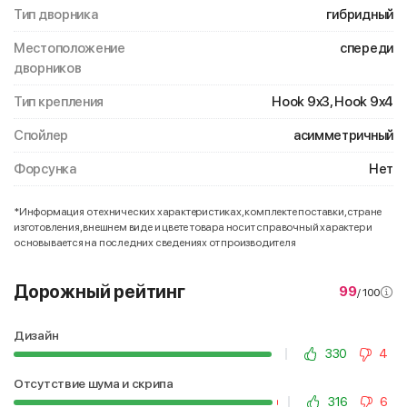
Тип дворника
гибридный
Местоположение
спереди
дворников
Тип крепления
Hook 9x3, Hook 9x4
Спойлер
асимметричный
Форсунка
Нет
*Информация о технических характеристиках, комплекте поставки, стране
изготовления, внешнем виде и цвете товара носит справочный характер и
основывается на последних сведениях от производителя
Дорожный рейтинг
99
/ 100
Дизайн
330
4
Отсутствие шума и скрипа
316
6