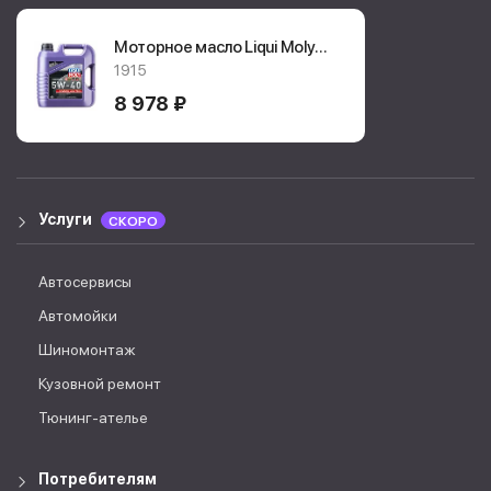
Моторное масло Liqui Moly
Synthoil High Tech 4л.
1915
1915
8 978 ₽
Услуги
СКОРО
Автосервисы
Автомойки
Шиномонтаж
Кузовной ремонт
Тюнинг-ателье
Потребителям