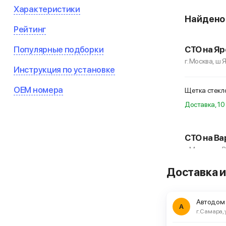
Характеристики
Найден
Рейтинг
Популярные подборки
СТО на Яр
г. Москва, ш 
Инструкция по установке
OEM номера
Щетка стекл
Доставка, 10 
СТО на Ва
г. Москва, ш
Доставка и
Щетка стекл
Автодом
А
г. Самара, 
ЕвроАвто