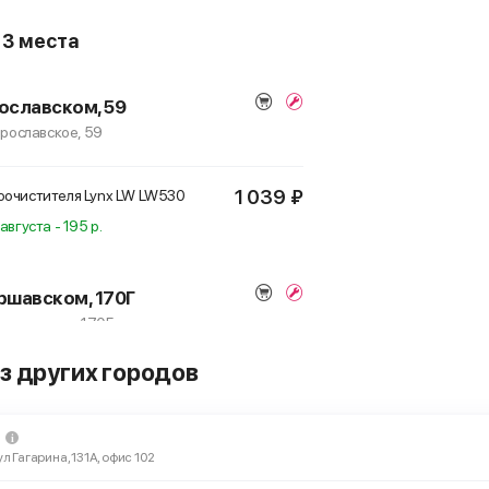
о
3 места
ославском, 59
Ярославское, 59
1 039 ₽
оочистителя Lynx LW
LW530
августа - 195 р.
ршавском, 170Г
 Варшавское, 170Г
з других городов
1 039 ₽
оочистителя Lynx LW
LW530
ул Гагарина, 131А, офис 102