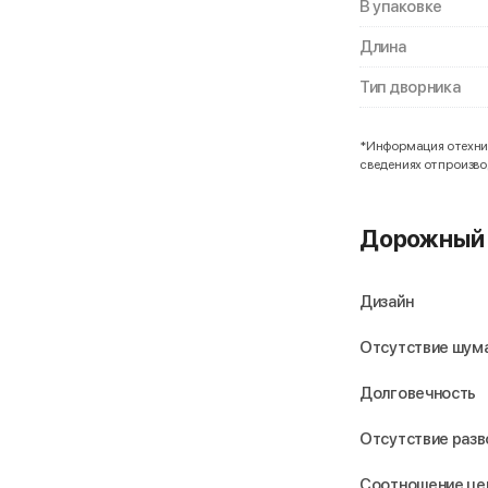
В упаковке
Длина
Тип дворника
*Информация о технич
сведениях от произв
Дорожный 
Дизайн
Отсутствие шума
Долговечность
Отсутствие раз
Соотношение це