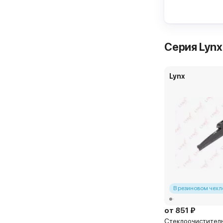
г. Химки, ш 
Щетка стекл
Самовывоз ч
Серия Lynx
Lynx
В резиновом чехл
от 851 ₽
Стеклоочиститель