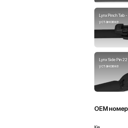
Lynx Pinch Tab 
установке
Lynx Side Pin 2
установке
OEM номер
Kia