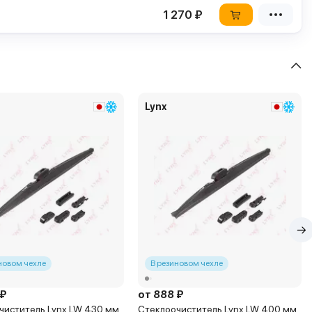
1 270 ₽
Lynx
новом чехле
В резиновом чехле
 ₽
от 888 ₽
чиститель Lynx LW 430 мм
Стеклоочиститель Lynx LW 400 мм