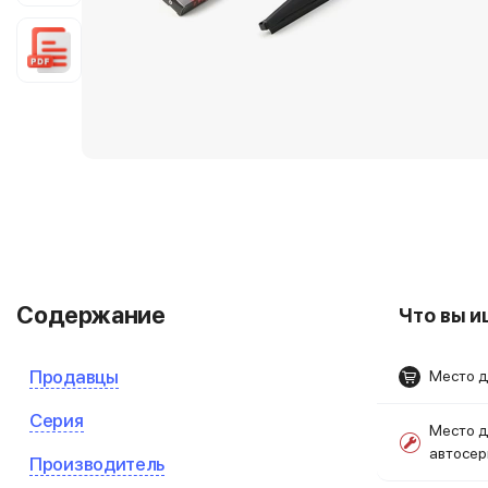
Содержание
Что вы 
Продавцы
Место д
Серия
Место д
автосе
Производитель