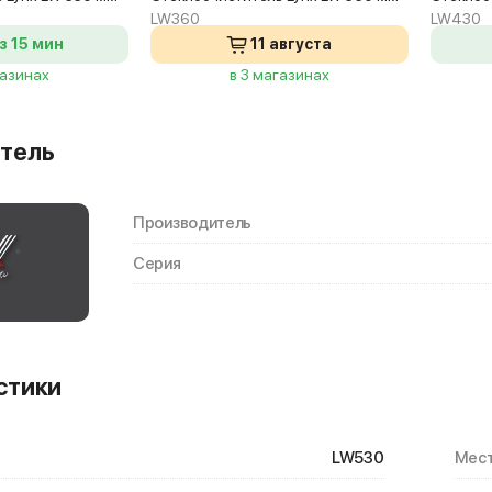
LW360
LW430
з 15 мин
11 августа
газинах
в 3 магазинах
тель
Производитель
Серия
стики
LW530
Мест