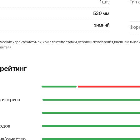
1 шт.
Тип 
530 мм
зимний
Форс
еских характеристиках, комплекте поставки, стране изготовления, внешнем виде 
одителя
рейтинг
 и скрипа
водов
на/качество