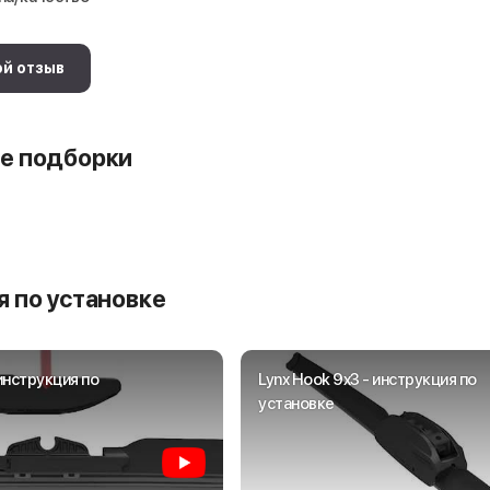
ой отзыв
е подборки
 по установке
 инструкция по
Lynx Hook 9x3 - инструкция по
установке