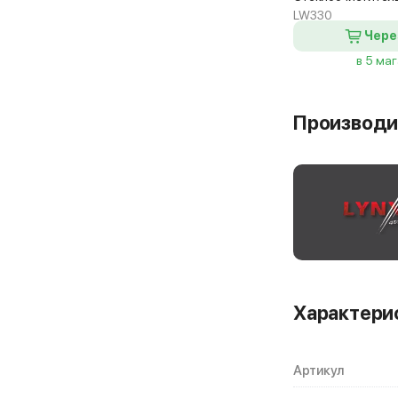
LW330
Чере
в 5 ма
Производи
Характери
Артикул