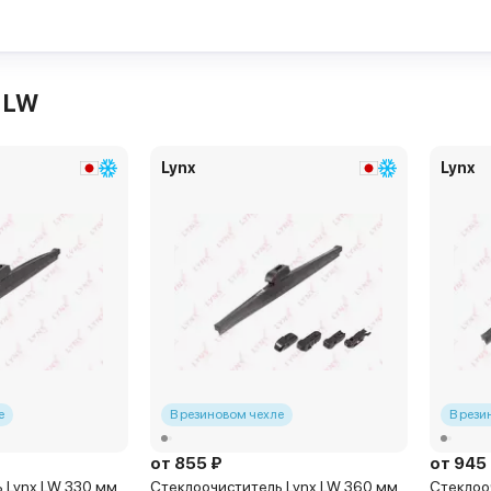
Ленинградское, 29А стр 2
1 082 ₽
оочистителя Lynx LW
LW530
ерез 15 мин и позже
 LW
Lynx
Lynx
е
В резиновом чехле
В рези
от 855 ₽
от 945
 Lynx LW 330 мм
Стеклоочиститель Lynx LW 360 мм
Стеклоо