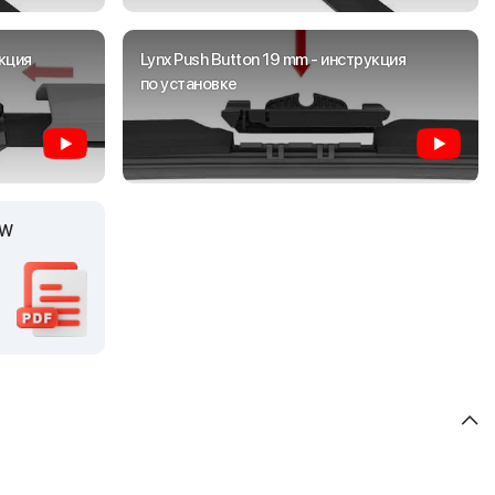
укция
Lynx Push Button 19 mm - инструкция
по установке
LW