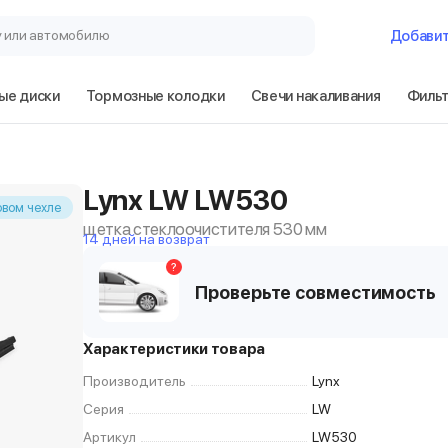
у или автомобилю
Добави
ые диски
Тормозные колодки
Свечи накаливания
Филь
Lynx LW LW530
овом чехле
щетка стеклоочистителя 530 мм
14 дней на возврат
?
Проверьте совместимость
Характеристики товара
Производитель
Lynx
Серия
LW
Артикул
LW530