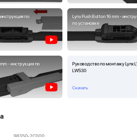
- инструкция по
Lynx Push Button 16 mm - инстр
по установке
2 mm - инструкция по
Руководство по монтажу Lynx 
LW530
Скачать
а
98350-2C000