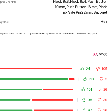
крепления
Hook 9x3, Hook 9x4, Push Button
19 mm, Push Button 16 mm, Pinch
Tab, Side Pin 22 mm, Bayonet
унка
Нет
и цвете товара носит справочный характер и основывается на последних
67
/ 100
24
105
110
5
101
26
98
39
97
36