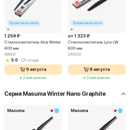
В резиновом чехле
В резиновом чехле
1 259 ₽
от 1 323 ₽
Стеклоочиститель Alca Winter
Стеклоочиститель Lynx LW
600 мм
600 мм
AW60
LW600
5.0
1 отзыв
9 августа
8 августа
в 2 магазинах
в 3 магазинах
Серия Masuma Winter Nano Graphite
Masuma
Masuma