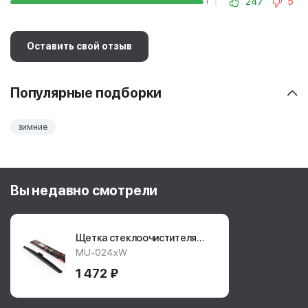
247
5
Оставить свой отзыв
Популярные подборки
зимние
Вы недавно смотрели
Щетка стеклоочистителя
Masuma Winter Nano
MU-024xW
Graphite
MU024xW
1 472 ₽