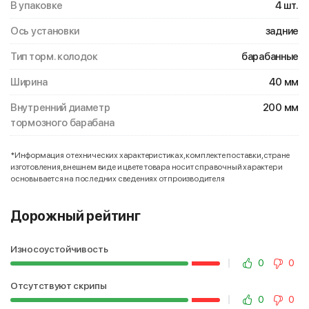
В упаковке
4 шт.
Ось установки
задние
Тип торм. колодок
барабанные
Ширина
40 мм
Внутренний диаметр
200 мм
тормозного барабана
*Информация о технических характеристиках, комплекте поставки, стране
изготовления, внешнем виде и цвете товара носит справочный характер и
основывается на последних сведениях от производителя
Дорожный рейтинг
Износоустойчивость
0
0
Отсутствуют скрипы
0
0