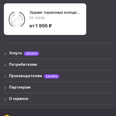
Задние тормозные колодки
Metelli
53-0456
53-0456
от 1 955 ₽
Услуги
СКОРО
Потребителям
Производителям
СКОРО
Партнерам
О сервисе