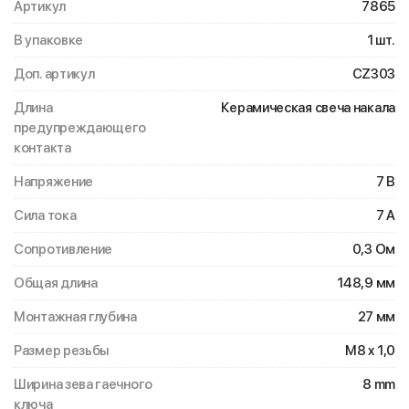
Артикул
7865
В упаковке
1 шт.
Доп. артикул
CZ303
Длина
Керамическая свеча накала
предупреждающего
контакта
Напряжение
7 В
Сила тока
7 A
Сопротивление
0,3 Ом
Общая длина
148,9 мм
Монтажная глубина
27 мм
Размер резьбы
M8 x 1,0
Ширина зева гаечного
8 mm
ключа