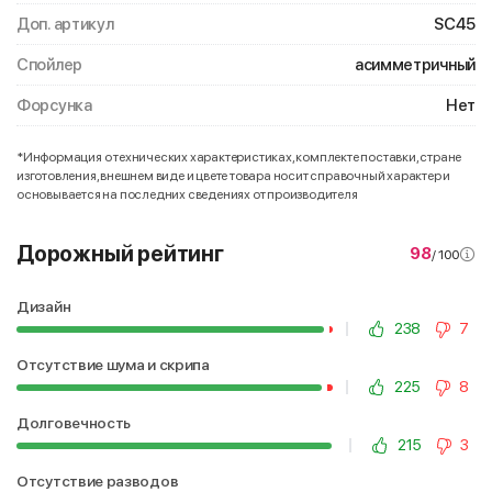
Доп. артикул
SC45
Спойлер
асимметричный
Форсунка
Нет
*Информация о технических характеристиках, комплекте поставки, стране
изготовления, внешнем виде и цвете товара носит справочный характер и
основывается на последних сведениях от производителя
Дорожный рейтинг
98
/ 100
Дизайн
238
7
Отсутствие шума и скрипа
225
8
Долговечность
215
3
Отсутствие разводов