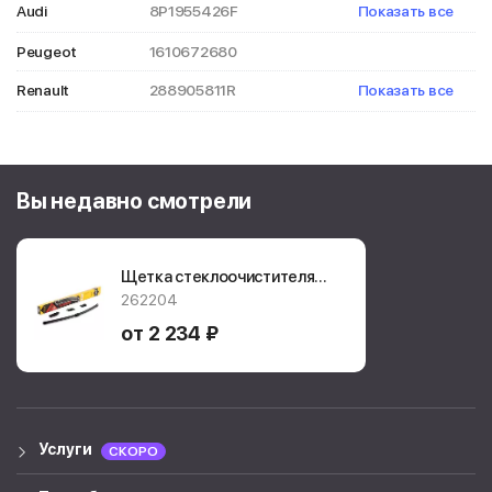
Audi
8P1955426F
Показать все
8V1955426
Peugeot
1610672680
Renault
288905811R
Показать все
7701038296
Вы недавно смотрели
Щетка стеклоочистителя
SWF Connect Front
262204
SC45
от 2 234 ₽
Услуги
СКОРО