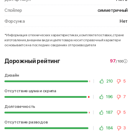
Спойлер
симметричный
Форсунка
Нет
*Информация о технических характеристиках, комплекте поставки, стране
изготовления, внешнем виде и цвете товара носит справочный характер и
основывается на последних сведениях от производителя
Дорожный рейтинг
97
/ 100
Дизайн
210
5
Отсутствие шума и скрипа
196
7
Долговечность
187
5
Отсутствие разводов
184
3