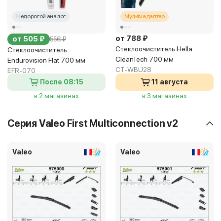
Недорогой аналог
Мультиадаптер
от 788 ₽
от 505 ₽
556 ₽
Стеклоочиститель Hella
Стеклоочиститель
CleanTech 700 мм
Endurovision Flat 700 мм
CT-WBU28
EFR-070
После 08:15
11 августа
в 2 магазинах
в 3 магазинах
Серия Valeo First Multiconnection v2
Valeo
Valeo