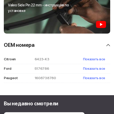
Valeo Side Pin 22 mm - инструкция по
установке
OEM номера
Citroen
6423-K3
Показать все
6423K3
Ford
5176786
Показать все
5176822
Peugeot
1608738780
Показать все
5310654
1611354280
1611354380
Вы недавно смотрели