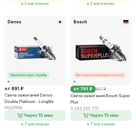
в 3 магазинах
в 2 магазинах
Denso
Bosch
Увеличен срок службы
Высокая производительность
от 891 ₽
от 761 ₽
837 ₽
Свеча зажигания Denso
Свеча зажигания Bosch Super
Double Platinum - Longlife
Plus
PK22PR8
0 242 235 715
Через 15 мин
Через 15 мин
в 7 магазинах
в 7 магазинах