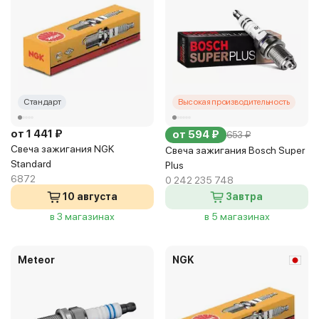
Стандарт
Высокая производительность
от 1 441 ₽
от 594 ₽
653 ₽
Свеча зажигания NGK
Свеча зажигания Bosch Super
Standard
Plus
6872
0 242 235 748
10 августа
Завтра
в 3 магазинах
в 5 магазинах
Meteor
NGK