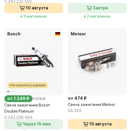
0 242 232 502
10 августа
Завтра
в 3 магазинах
в 2 магазинах
Bosch
Meteor
Улучшенное ускорение
от 474 ₽
от 1 249 ₽
1 374 ₽
Свеча зажигания Meteor
Свеча зажигания Bosch
SA 353
Double Platinum
0 242 236 564
Через 15 мин
10 августа