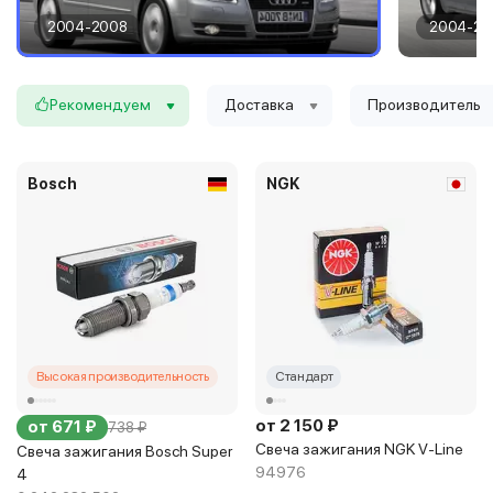
Тип топлива
бензин
2004-2008
2004-20
8ED
Цилиндры
8
Клапаны
5
Рекомендуем
Доставка
Производитель
Тип платформы
универсал
Код кузова
8ED
Bosch
NGK
Высокая производительность
Стандарт
от 2 150 ₽
от 671 ₽
738 ₽
Свеча зажигания NGK V-Line
Свеча зажигания Bosch Super
94976
4