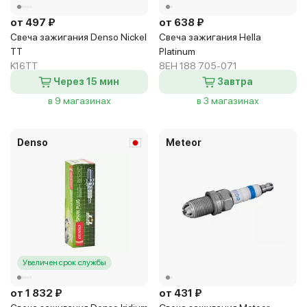
от 497 ₽
от 638 ₽
Свеча зажигания Denso Nickel
Свеча зажигания Hella
TT
Platinum
K16TT
8EH 188 705-071
Через 15 мин
Завтра
в 9 магазинах
в 3 магазинах
Denso
Meteor
Увеличен срок службы
от 1 832 ₽
от 431 ₽