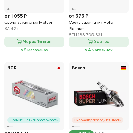
от 1 055 ₽
от 575 ₽
Свеча зажигания Meteor
Свеча зажигания Hella
SA 427
Platinum
8EH 188 705-331
Через 15 мин
Завтра
в 8 магазинах
в 4 магазинах
NGK
Bosch
Повышенная износостойкость
Высокая производительность