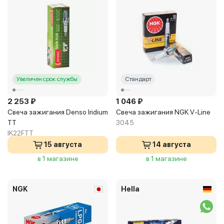
Увеличен срок службы
Стандарт
2 253 ₽
1 046 ₽
Свеча зажигания Denso Iridium
Свеча зажигания NGK V-Line
TT
3045
IK22FTT
15 августа
14 августа
в 1 магазине
в 1 магазине
NGK
Hella