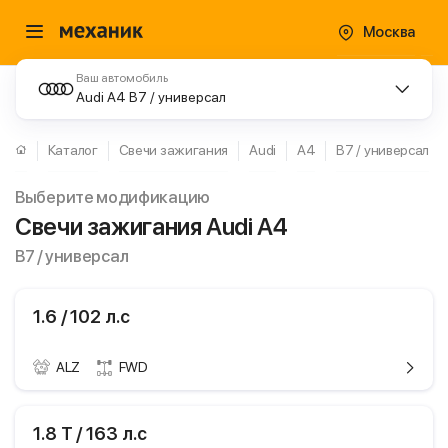
Москва
Ваш автомобиль
Audi A4 B7 / универсал
Каталог
Свечи зажигания
Audi
A4
B7 / универсал
Выберите модификацию
Свечи зажигания Audi A4
B7 / универсал
1.6 / 102 л.с
ALZ
FWD
ики
Audi A4
1.8 T / 163 л.с