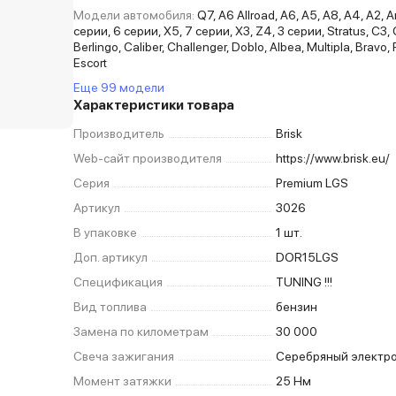
Модели автомобиля:
Q7, A6 Allroad, A6, A5, A8, A4, A2, A
серии, 6 серии, X5, 7 серии, X3, Z4, 3 серии, Stratus, C3, C
Berlingo, Caliber, Challenger, Doblo, Albea, Multipla, Bravo,
Escort
Еще 99 модели
Характеристики товара
Производитель
Brisk
Web-сайт производителя
https://www.brisk.eu/
Серия
Premium LGS
Артикул
3026
В упаковке
1 шт.
Доп. артикул
DOR15LGS
Спецификация
TUNING !!!
Вид топлива
бензин
Замена по километрам
30 000
Свеча зажигания
Серебряный электр
Момент затяжки
25 Нм