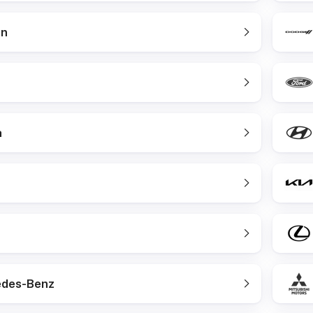
en
a
des-Benz