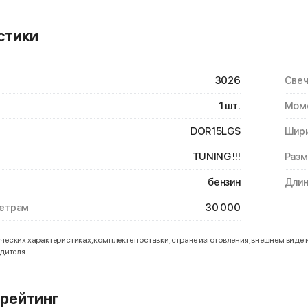
стики
3026
Свеч
1 шт.
Моме
DOR15LGS
Шири
TUNING !!!
Разм
бензин
Длин
метрам
30 000
еских характеристиках, комплекте поставки, стране изготовления, внешнем виде 
одителя
рейтинг