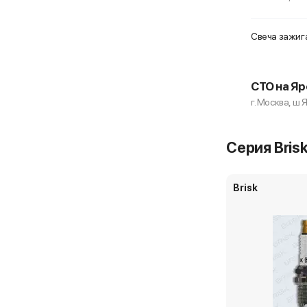
Свеча зажига
СТО на Яр
г. Москва, ш 
Свеча зажига
Серия Bris
Доставка, 11 
Brisk