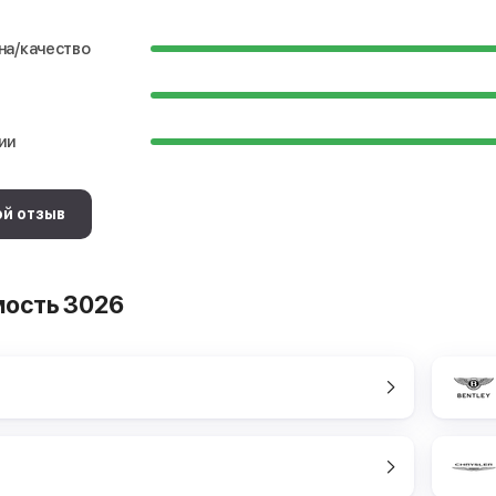
на/качество
ии
ой отзыв
ость 3026