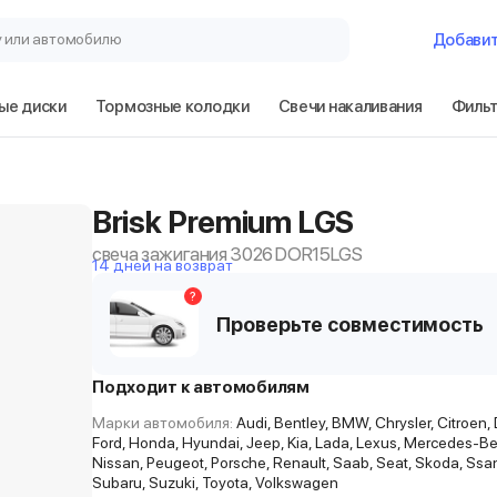
у или автомобилю
Добави
ые диски
Тормозные колодки
Свечи накаливания
Филь
Brisk Premium LGS
свеча зажигания 3026 DOR15LGS
14 дней на возврат
?
Проверьте совместимость
Подходит к автомобилям
Марки автомобиля:
Audi, Bentley, BMW, Chrysler, Citroen, 
Ford, Honda, Hyundai, Jeep, Kia, Lada, Lexus, Mercedes-Be
Nissan, Peugeot, Porsche, Renault, Saab, Seat, Skoda, Ss
Subaru, Suzuki, Toyota, Volkswagen