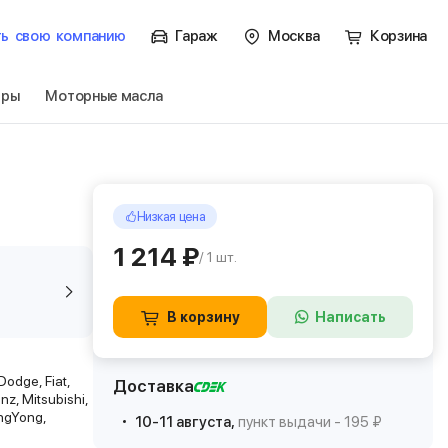
ть
свою
компанию
Гараж
Москва
Корзина
тры
Моторные масла
Низкая цена
1 214 ₽
/ 1 шт.
В корзину
Написать
Dodge, Fiat,
Доставка
nz, Mitsubishi,
angYong,
10-11 августа,
пункт выдачи - 195 ₽