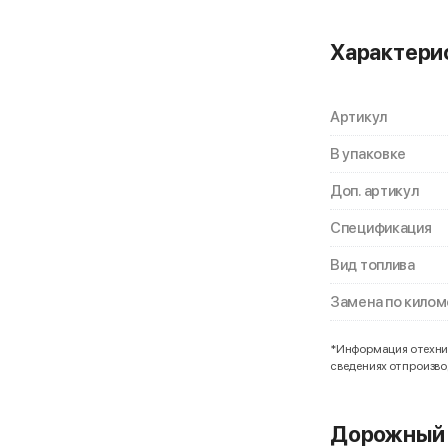
Характери
Артикул
В упаковке
Доп. артикул
Спецификация
Вид топлива
Замена по кило
*Информация о технич
сведениях от произв
Дорожный 