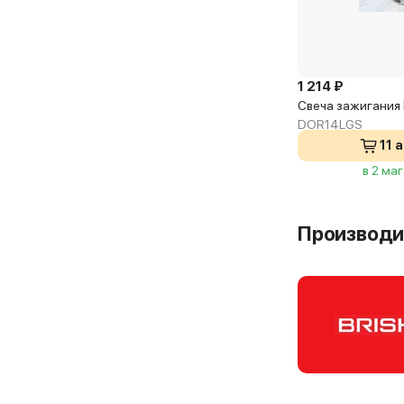
1 214 ₽
Свеча зажигания 
DOR14LGS
11 
в 2 ма
Производи