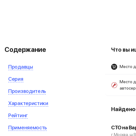
Содержание
Что вы 
Продавцы
Место д
Серия
Место д
автосе
Производитель
Характеристики
Найден
Рейтинг
Применяемость
СТО на Ва
г. Москва, ш