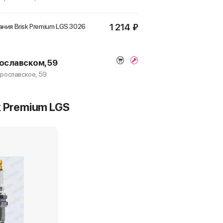
1 214 ₽
ния Brisk Premium LGS
3026
ославском, 59
Ярославское, 59
1 214 ₽
ния Brisk Premium LGS
3026
k Premium LGS
августа - 195 р.