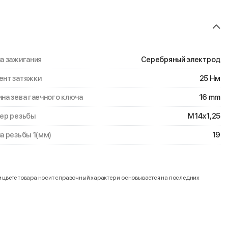
а зажигания
Серебряный электрод
нт затяжки
25 Нм
на зева гаечного ключа
16 mm
ер резьбы
M14x1,25
а резьбы 1(мм)
19
и цвете товара носит справочный характер и основывается на последних