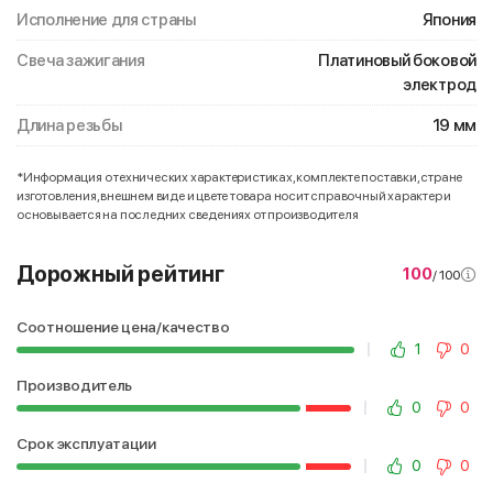
Исполнение для страны
Япония
Свеча зажигания
Платиновый боковой
электрод
Длина резьбы
19 мм
*Информация о технических характеристиках, комплекте поставки, стране
изготовления, внешнем виде и цвете товара носит справочный характер и
основывается на последних сведениях от производителя
Дорожный рейтинг
100
/ 100
Соотношение цена/качество
1
0
Производитель
0
0
Срок эксплуатации
0
0