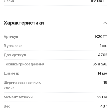
Серия
Iridium TT
Характеристики
Артикул
IK20TT
В упаковке
1 шт.
Доп. артикул
4702
Техника присоединения
Solid SAE
Диаметр
14 мм
Ширина зева гаечного
16
ключа
Момент затяжки
22 Нм
Вес
43 г