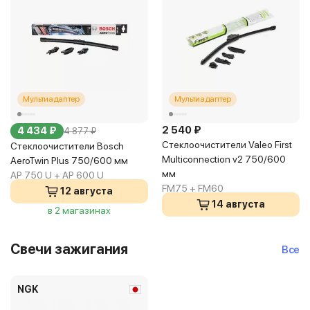
Мультиадаптер
Мультиадаптер
2 540 ₽
4 434 ₽
4 877 ₽
Стеклоочистители Valeo First
Стеклоочистители Bosch
Multiconnection v2 750/600
AeroTwin Plus 750/600 мм
мм
AP 750 U + AP 600 U
FM75 + FM60
12 августа
14 августа
в 2 магазинах
в 1 магазине
Свечи зажигания
Все
NGK