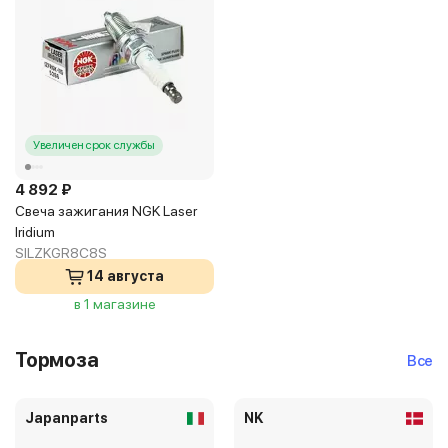
Увеличен срок службы
4 892 ₽
Свеча зажигания NGK Laser
Iridium
SILZKGR8C8S
14 августа
в 1 магазине
Тормоза
Все
Japanparts
NK