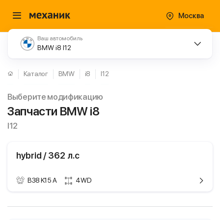
Москва
Ваш автомобиль
BMW i8 I12
Каталог
BMW
i8
I12
Выберите модификацию
Запчасти BMW i8
I12
hybrid / 362 л.с
B38 K15 A
4WD
ики
BMW i8