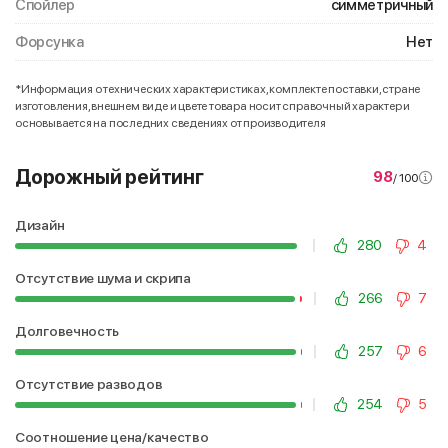
Спойлер
симметричный
Форсунка
Нет
*Информация о технических характеристиках, комплекте поставки, стране
изготовления, внешнем виде и цвете товара носит справочный характер и
основывается на последних сведениях от производителя
Дорожный рейтинг
98
/ 100
Дизайн
280
4
Отсутствие шума и скрипа
266
7
Долговечность
257
6
Отсутствие разводов
254
5
Соотношение цена/качество