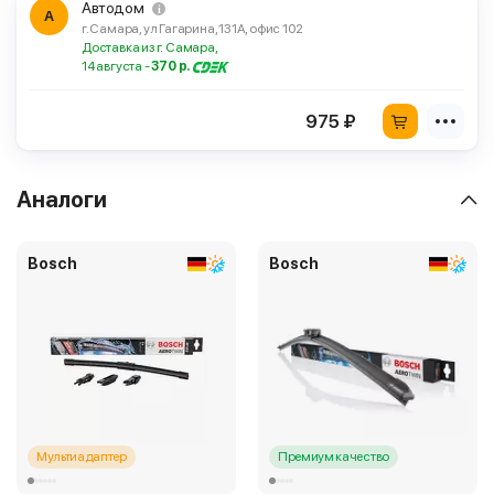
Автодом
А
г. Самара, ул Гагарина, 131А, офис 102
Доставка из г. Самара,
14 августа -
370 р.
975 ₽
Аналоги
Bosch
Bosch
Мультиадаптер
Премиум качество