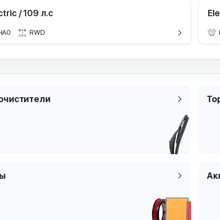
ctric / 109 л.с
Ele
HA0
RWD
Технические характе
Техничес
Марка и модель
Марка и мод
BMW i
Поколение
Поколение
G08
Модификация
Модификаци
Electric
очистители
То
Годы выпуска
Годы выпуска
2020.0
Мощность
Мощность
210 кВТ
Рабочий объем
Рабочий объ
210 кВТ
двигателя
двигателя
Тип топлива
Тип топлива
электр
Цилиндры
Цилиндры
электр
ры
Ак
Клапаны
Клапаны
электр
Тип платформы
Тип платфор
SUV
Код кузова
Код кузова
G08