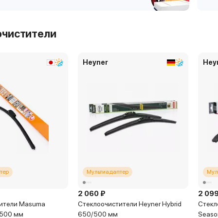
очистители
Heyner
Hey
тер
Мультиадаптер
Мул
2 060 ₽
2 099
ители Masuma
Стеклоочистители Heyner Hybrid
Стекл
/500 мм
650/500 мм
Seaso