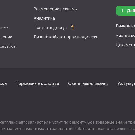
Размещение рекламы
Доб
Аналитика
Личный к
нных
Получить доступ
Частые в
ашение
Личный кабинет производителя
Документ
 сервиса
ски
Тормозные колодки
Свечи накаливания
Аккуму
тплейс автозапчастей и услуг по ремонту. Все товарные знаки пр
указания совместимости запчастей. Веб-сайт mexanic.ru не явля