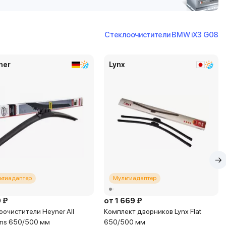
Стеклоочистители BMW iX3 G08
ner
Lynx
ьтиадаптер
Мультиадаптер
 ₽
от 1 669 ₽
оочистители Heyner All
Комплект дворников Lynx Flat
ns 650/500 мм
650/500 мм