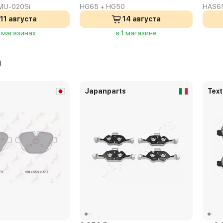
MU-020Si
HG65 + HG50
HAS6
11 августа
14 августа
3 магазинах
в 1 магазине
а
Japanparts
Text