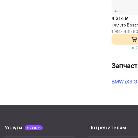
4 214 ₽
Фильтр Bosc
1 987 435 6
в 
Запчаст
BMW iX3 G
Услуги
Потребителям
СКОРО