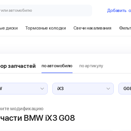
у или автомобилю
Добавить
с
ые диски
Тормозные колодки
Свечи накаливания
Филь
Гараж
BMW iX3 G08
ор запчастей
по автомобилю
по артикулу
Сбросить
рите модификацию
части BMW iX3
G08