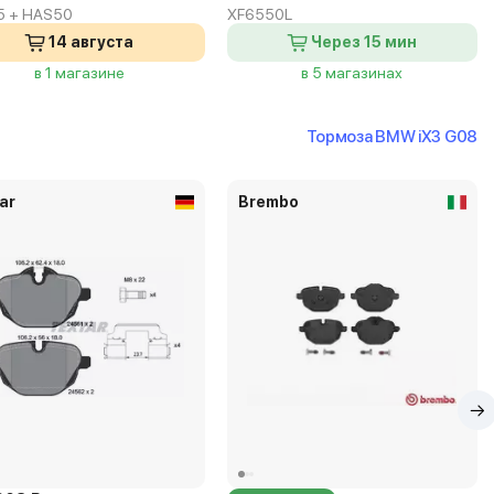
5 + HAS50
XF6550L
14 августа
Через 15 мин
в 1 магазине
в 5 магазинах
Тормоза BMW iX3 G08
ar
Brembo