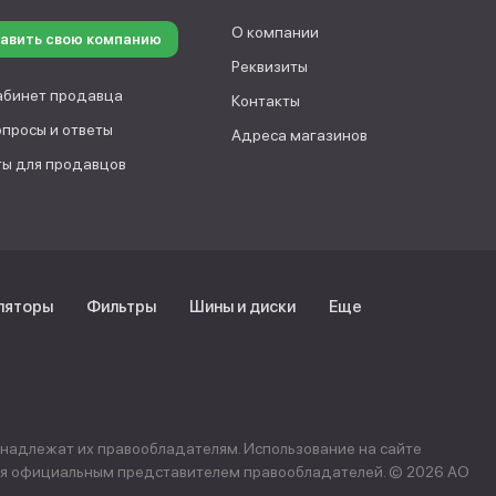
О компании
авить свою компанию
Реквизиты
абинет продавца
Контакты
опросы и ответы
Адреса магазинов
ы для продавцов
ляторы
Фильтры
Шины и диски
Еще
инадлежат их правообладателям. Использование на сайте
ется официальным представителем правообладателей. © 2026 АО