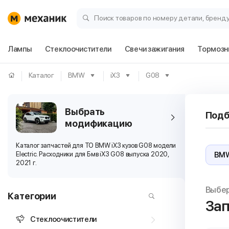
Поиск товаров по номеру детали, бренд
Лампы
Стеклоочистители
Свечи зажигания
Тормозн
Каталог
BMW
iX3
G08
Выбрать
Подб
модификацию
Каталог запчастей для ТО BMW iX3 кузов G08 модели
Electric. Расходники для Бмв iX3 G08 выпуска 2020,
2021 г.
Выбе
Категории
Зап
Стеклоочистители