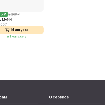
25 ₽
9 268 ₽
тр MANN
 007
14 августа
в 1 магазине
рам
О сервисе