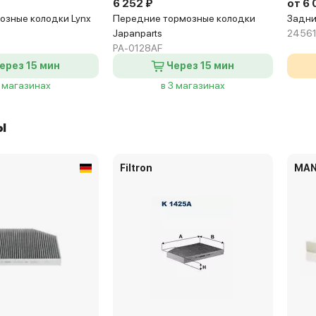
6 252 ₽
от 6 
озные колодки Lynx
Передние тормозные колодки
Задни
Japanparts
24561
PA-0128AF
ерез 15 мин
Через 15 мин
3 магазинах
в 3 магазинах
ы
Filtron
MA