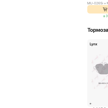
MU-026Si + 
в 
Тормоз
Lynx