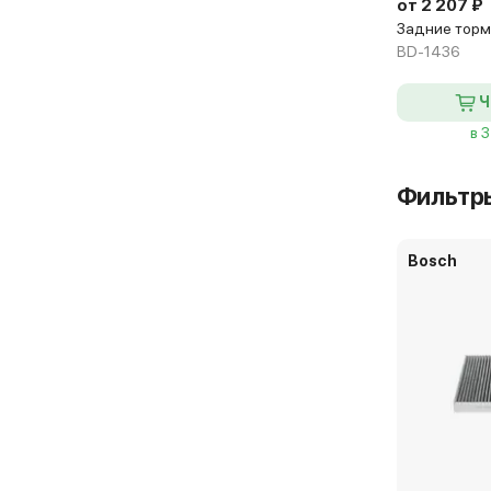
от 2 207 ₽
Задние торм
BD-1436
Ч
в 
Фильтр
Bosch