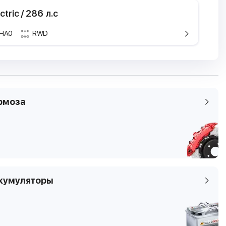
ctric / 286 л.с
HA0
RWD
ристики
кие характеристики
ель
X3
BMW iX3
G08
я
Electric
рмоза
9 -
2020.09 -
 / 286 л.с
80 кВТ / 109 л.с
ем
 / 286 л.с
80 кВТ / 109 л.с
ичество
электричество
ичество
электричество
кумуляторы
ичество
электричество
мы
SUV
G08