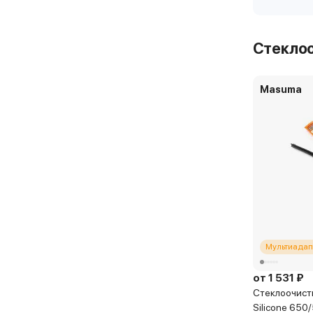
Стекло
Masuma
Мультиадап
от 1 531 ₽
Стеклоочист
Silicone 650