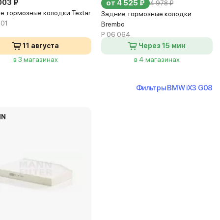
003 ₽
от 4 525 ₽
4 978 ₽
е тормозные колодки Textar
Задние тормозные колодки
01
Brembo
P 06 064
11 августа
Через 15 мин
в 3 магазинах
в 4 магазинах
Фильтры BMW iX3 G08
NN