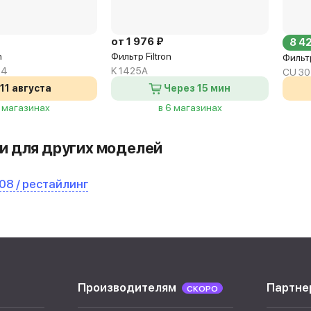
от 1 976 ₽
8 4
h
Фильтр Filtron
Филь
04
K 1425A
CU 30
11 августа
Через 15 мин
2 магазинах
в 6 магазинах
и для других моделей
08 / рестайлинг
Производителям
Партне
СКОРО