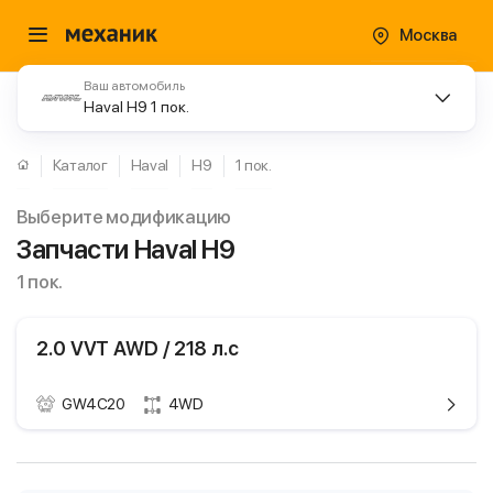
Москва
Ваш автомобиль
Haval H9 1 пок.
Каталог
Haval
H9
1 пок.
Выберите модификацию
Запчасти Haval H9
1 пок.
2.0 VVT AWD / 218 л.с
GW4C20
4WD
ики
Haval H9