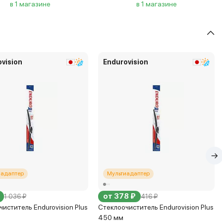
в 1 магазине
в 1 магазине
vision
Endurovision
иадаптер
Мультиадаптер
от 378 ₽
1 036 ₽
416 ₽
иститель Endurovision Plus
Стеклоочиститель Endurovision Plus
450 мм