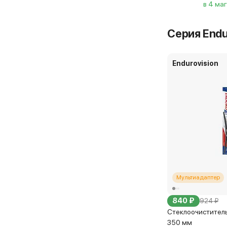
в 4 ма
Серия Endu
Endurovision
Мультиадаптер
840 ₽
924 ₽
Стеклоочиститель 
350 мм