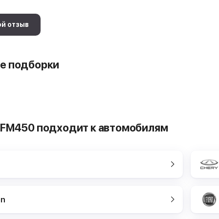
ой отзыв
е подборки
EFM450 подходит к автомобилям
en