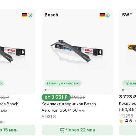
Bosch
SWF
о
Премиум качество
Преми
3 723 
от 3 551 ₽
050 ₽
3 906 ₽
Комплек
ков Bosch
Комплект дворников Bosch
550/45
0 мм
AeroTwin 550/450 мм
119255
A 931 S
4.5
вов
з 15 мин
Через 22 мин