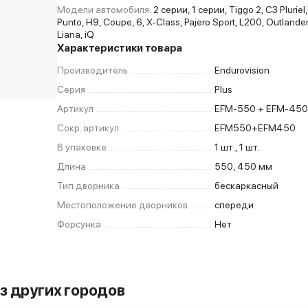
Модели автомобиля:
2 серии, 1 серии, Tiggo 2, C3 Pluriel
Punto, H9, Coupe, 6, X-Class, Pajero Sport, L200, Outlander,
Liana, iQ
Характеристики товара
Производитель
Endurovision
Серия
Plus
Артикул
EFM-550 + EFM-45
Сокр. артикул
EFM550+EFM450
В упаковке
1 шт., 1 шт.
Длина
550, 450 мм
Тип дворника
бескаркасный
Местоположение дворников
спереди
Форсунка
Нет
з других городов