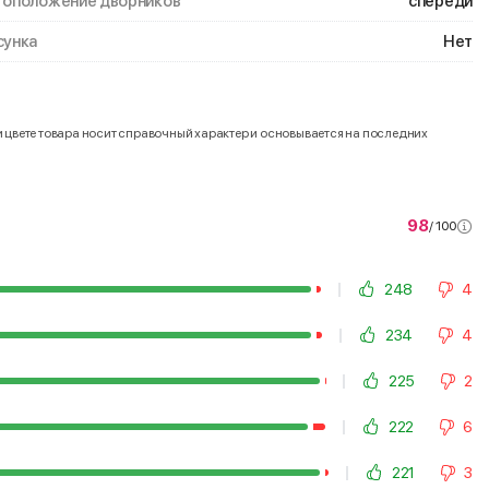
оположение дворников
спереди
унка
Нет
и цвете товара носит справочный характер и основывается на последних
98
/ 100
248
4
234
4
225
2
222
6
221
3