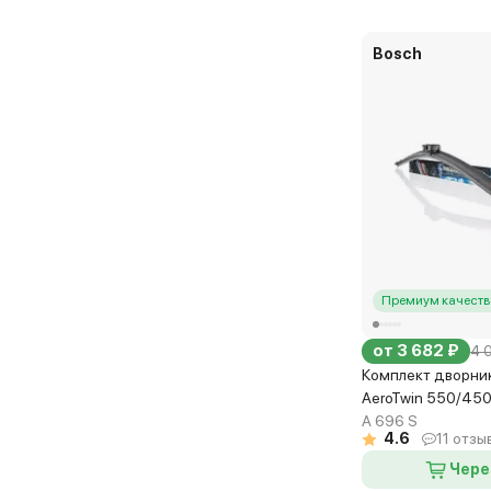
Bosch
Премиум качеств
от 3 682 ₽
4 
Комплект дворни
AeroTwin 550/45
A 696 S
4.6
11 отзы
Чере