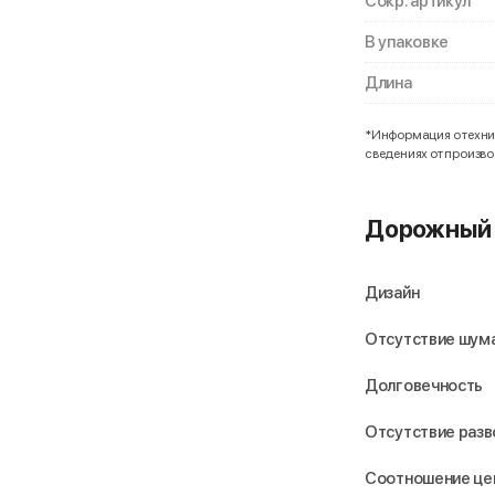
Сокр. артикул
В упаковке
Длина
*Информация о технич
сведениях от произв
Дорожный 
Дизайн
Отсутствие шума
Долговечность
Отсутствие раз
Соотношение це