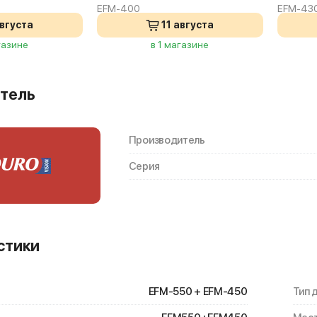
EFM-400
EFM-43
августа
11 августа
газине
в 1 магазине
тель
Производитель
Серия
стики
EFM-550 + EFM-450
Тип 