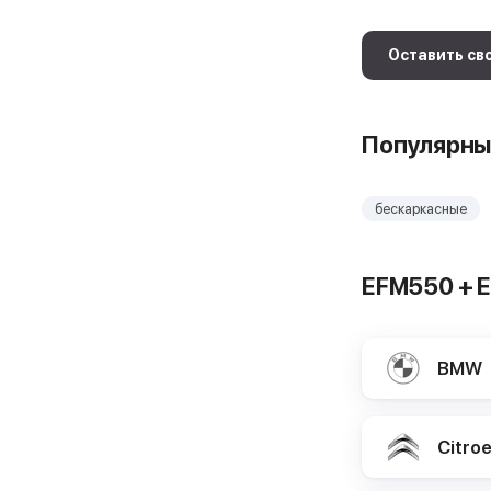
Оставить св
Популярны
бескаркасные
EFM550 + 
BMW
Citro