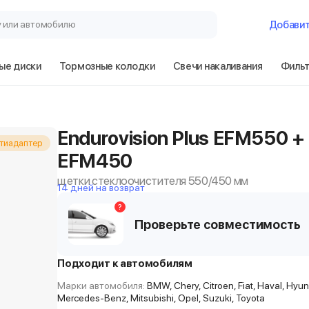
у или автомобилю
Добави
ые диски
Тормозные колодки
Свечи накаливания
Филь
Endurovision Plus EFM550 +
тиадаптер
EFM450
щетки стеклоочистителя 550/450 мм
14 дней на возврат
?
Проверьте совместимость
Подходит к автомобилям
Марки автомобиля:
BMW, Chery, Citroen, Fiat, Haval, Hyu
Mercedes-Benz, Mitsubishi, Opel, Suzuki, Toyota