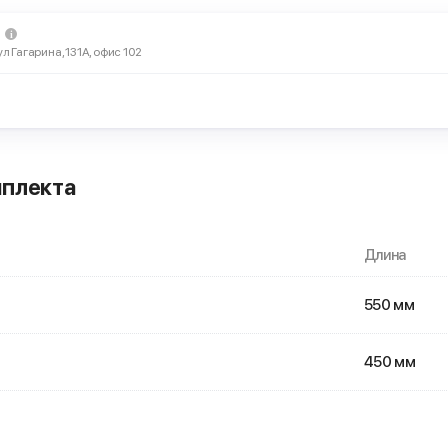
ул Гагарина, 131А, офис 102
мплекта
Длина
550 мм
450 мм