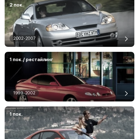
2 пок.
2002-2007
1 пок. / рестайлинг
1999-2002
1 пок.