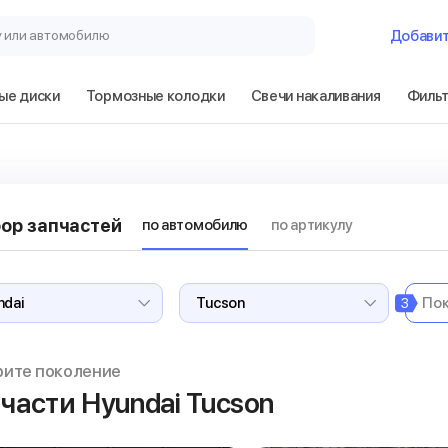
у или автомобилю
Добави
ые диски
Тормозные колодки
Свечи накаливания
Филь
ор запчастей
по автомобилю
по артикулу
3
рите поколение
части Hyundai Tucson