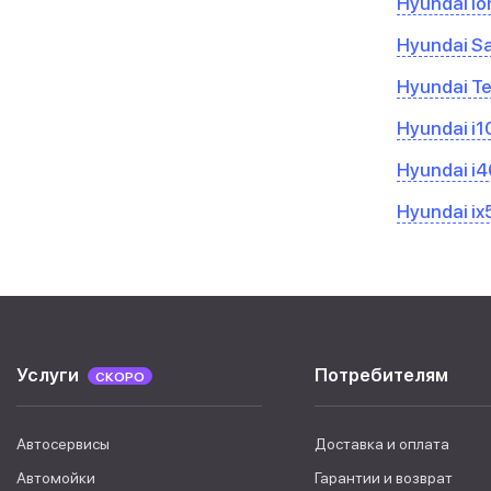
Hyundai Io
Hyundai Sa
Hyundai Te
Hyundai i1
Hyundai i4
Hyundai ix
Услуги
Потребителям
СКОРО
Автосервисы
Доставка и оплата
Автомойки
Гарантии и возврат