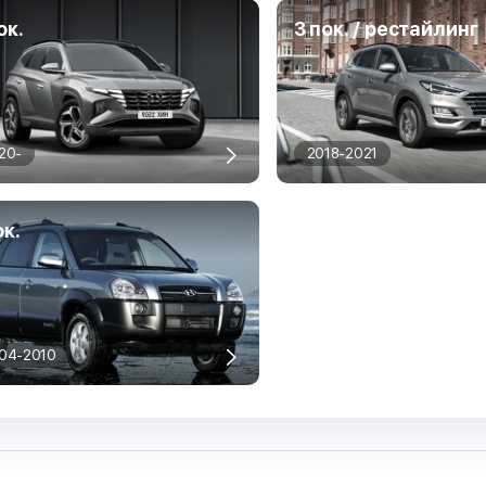
ок.
3 пок. / рестайлинг
20-
2018-2021
ок.
04-2010