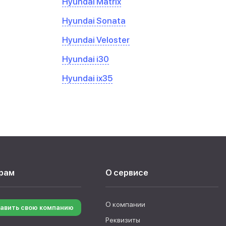
Hyundai Matrix
Hyundai Sonata
Hyundai Veloster
Hyundai i30
Hyundai ix35
рам
О сервисе
О компании
авить свою компанию
Реквизиты