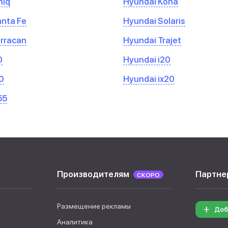
niq
Hyundai Kona
nta Fe
Hyundai Solaris
rracan
Hyundai Trajet
0
Hyundai i20
0
Hyundai ix20
55
Производителям
Партне
СКОРО
Размещение рекламы
Доб
Аналитика