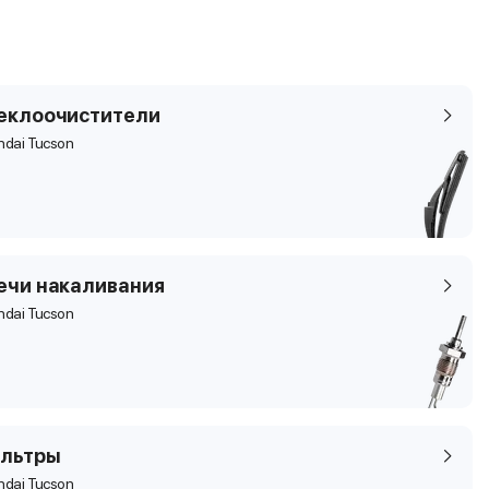
еклоочистители
ndai Tucson
ечи накаливания
ndai Tucson
льтры
ndai Tucson