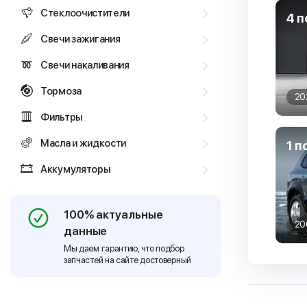
Стеклоочистители
4 п
Свечи зажигания
Свечи накаливания
Тормоза
20
Фильтры
Масла и жидкости
1 п
Аккумуляторы
100% актуальные
20
данные
Мы даем гарантию, что подбор
запчастей на сайте достоверный