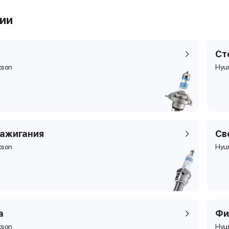
рии
Ст
cson
Hyu
зажигания
Св
cson
Hyu
а
Фи
cson
Hyu