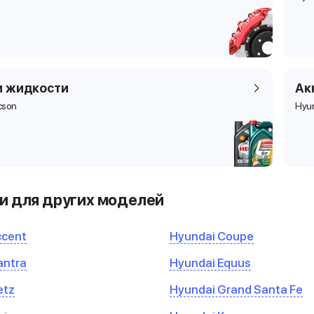
и жидкости
Ак
cson
Hyu
и для других моделей
ccent
Hyundai Coupe
antra
Hyundai Equus
etz
Hyundai Grand Santa Fe