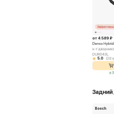
Эффективны
от 4 589 ₽
Denso Hybri
к-т дворник
DUR043L
5.0
2 
в 
Задний
Bosch