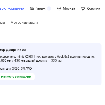
вою
компанию
Гараж
Москва
Корзина
1
тры
Моторные масла
ок.
Перейти
мер дворников
р дворников Infiniti QX60 1 пок.: крепление Hook 9x3 и длины передних
 650 мм и 430 мм, задний дворник — 330 мм
дят для QX60: 3.5 AWD
Написать в WhatsApp