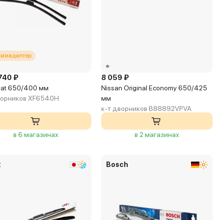
ьтиадаптер
740 ₽
8 059 ₽
Flat 650/400 мм
Nissan Original Economy 650/425
ворников XF6540H
мм
к-т дворников B88892VPVA
в 6 магазинах
в 2 магазинах
x
Bosch