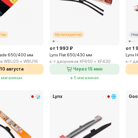
тер
Мультиадаптер
Нед
от 1 993 ₽
от 1 
Blade 650/400 мм
Lynx Flat 650/430 мм
Lynx 
ов WBU25 + WBU16
к-т дворников XF650 + XF430
к-т д
10 августа
Через 15 мин
2 магазинах
в 5 магазинах
Lynx
Goo