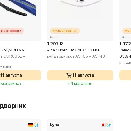
 на скорости
Мультиадаптер
Мул
1 297 ₽
1 972
d 650/430 мм
Alca Super Flat 650/430 мм
Valeo 
ов DUR065L +
к-т дворников ASF65 + ASF43
650/
к-т д
отзыва
11 августа
11 августа
3 магазинах
в 1 магазине
 дворник
Lynx