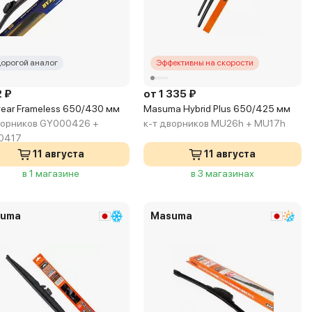
орогой аналог
Эффективны на скорости
2 ₽
от 1 335 ₽
ear Frameless 650/430 мм
Masuma Hybrid Plus 650/425 мм
ворников GY000426 +
к-т дворников MU26h + MU17h
0417
11 августа
11 августа
в 1 магазине
в 3 магазинах
uma
Masuma