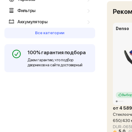
Реко
Фильтры
Аккумуляторы
Denso
Все категории
100% гарантия подбора
Даем гарантию, что подбор
дворников на сайте достоверный
Выбор
от 4 589
Стеклоочи
650/430
DUR-065L
5.0