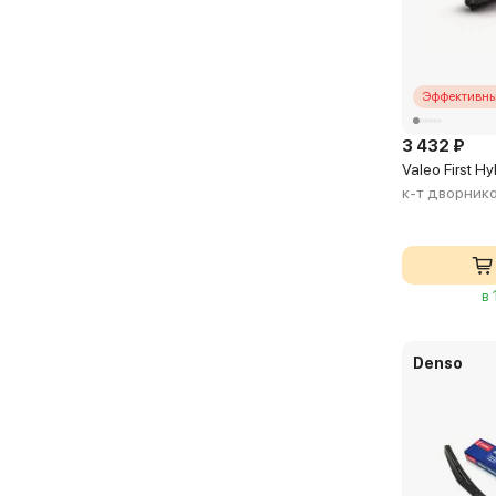
Эффективны
3 432 ₽
Valeo First 
к-т дворник
в
Denso