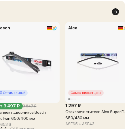
osch
Alca
Оптимальный
Самая низкая цена
1 297 ₽
т 3 497 ₽
3 847 ₽
Стеклоочистители Alca Super Flat
мплект дворников Bosch
650/430 мм
roTwin 650/400 мм
ASF65 + ASF43
 653 S