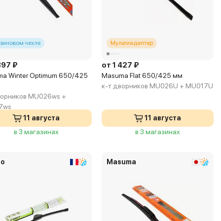
езиновом чехле
Мультиадаптер
897 ₽
от 1 427 ₽
a Winter Optimum 650/425
Masuma Flat 650/425 мм
к-т дворников MU026U + MU017U
ворников MU026ws +
7ws
11 августа
11 августа
в 3 магазинах
в 3 магазинах
eo
Masuma