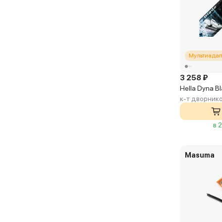
Мультиадап
3 258 ₽
Hella Dyna 
к-т дворник
в 
Masuma