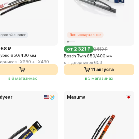
орогой аналог
Летние каркасные
958 ₽
от 2 321 ₽
2 553 ₽
Hybrid 650/430 мм
Bosch Twin 650/400 мм
ворников LX650 + LX430
к-т дворников 653
11 августа
в 6 магазинах
в 3 магазинах
dyear
Masuma