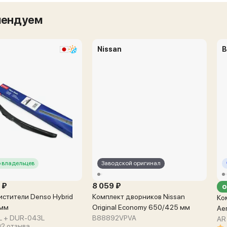
мендуем
Nissan
B
 владельцев
Заводской оригинал
 ₽
8 059 ₽
о
стители Denso Hybrid
Комплект дворников Nissan
Ко
 мм
Original Economy 650/425 мм
Ae
 + DUR-043L
B88892VPVA
AR
2 отзыва