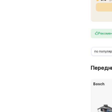
Рекоме
по популя
Передн
Bosch