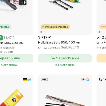
чество
Немецкое качество
Мул
3 717 ₽
от 2 
₽
3 847 ₽
Hella EasySets 650/400 мм
Lynx 
win 650/400 мм
к-т дворников SetUP6540
к-т д
ов AR653S
 отзывов
ерез 15 мин
Через 15 мин
5 магазинах
в 1 магазине
Lynx
Lyn