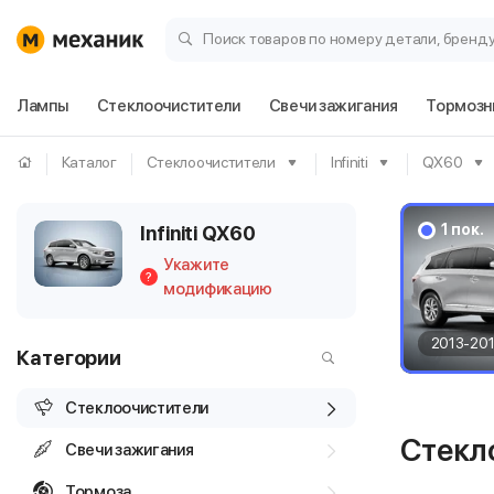
Поиск товаров по номеру детали, бренд
Лампы
Стеклоочистители
Свечи зажигания
Тормозн
Каталог
Стеклоочистители
Infiniti
QX60
1 пок.
Infiniti QX60
Укажите
?
модификацию
2013-20
Категории
Стеклоочистители
Стекло
Свечи зажигания
Тормоза