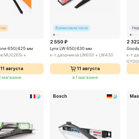
тер
В резиновом чехле
Нед
2 550 ₽
2 32
cone 650/425 мм
Lynx LW 650/430 мм
Goody
ов MU026Si +
к-т дворников LW650 + LW430
к-т д
GY00
11 августа
11 августа
 1 магазине
в 1 магазине
Bosch
Mas