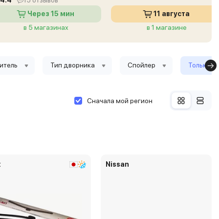
4.4
15 отзывов
Через 15 мин
11 августа
в 5 магазинах
в 1 магазине
итель
Тип дворника
Спойлер
Только в 
Сначала мой регион
x
Nissan