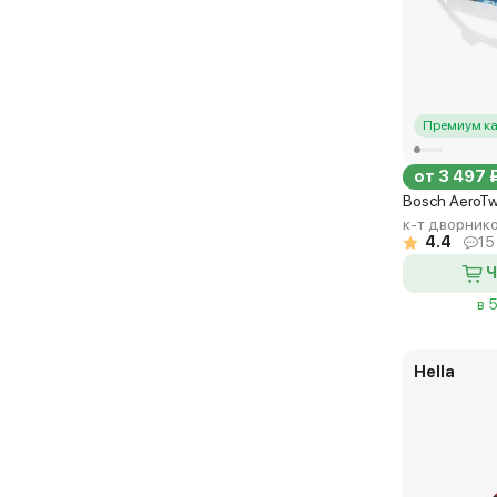
Премиум ка
от 3 497 
Bosch AeroT
к-т дворник
4.4
15
Ч
в 
Hella