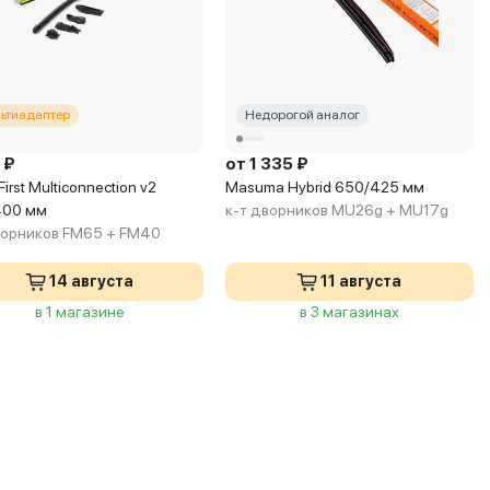
ьтиадаптер
Недорогой аналог
 ₽
от 1 335 ₽
First Multiconnection v2
Masuma Hybrid 650/425 мм
400 мм
к-т дворников MU26g + MU17g
ворников FM65 + FM40
14 августа
11 августа
в 1 магазине
в 3 магазинах