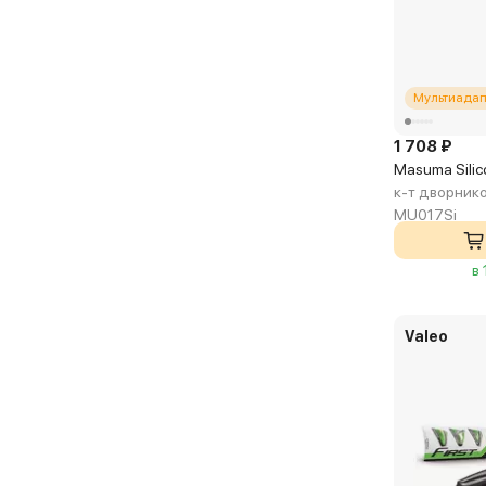
Мультиадап
1 708 ₽
Masuma Sili
к-т дворник
MU017Si
в
Valeo