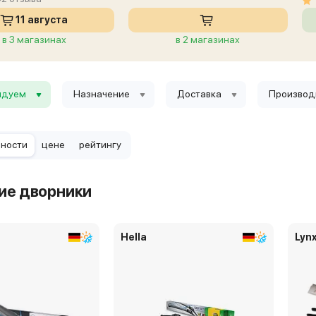
11 августа
в 3 магазинах
в 2 магазинах
ндуем
Назначение
Доставка
Производ
рности
цене
рейтингу
ие дворники
Hella
Lyn