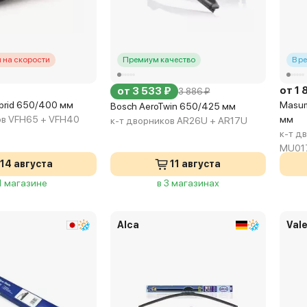
 на скорости
Премиум качество
В р
от 1 
от 3 533 ₽
3 886 ₽
Hybrid 650/400 мм
Masum
Bosch AeroTwin 650/425 мм
ов VFH65 + VFH40
мм
к-т дворников AR26U + AR17U
к-т д
MU01
14 августа
11 августа
 1 магазине
в 3 магазинах
Alca
Val