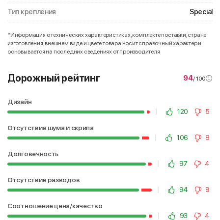
Тип крепления
Special
*Информация о технических характеристиках, комплекте поставки, стране
изготовления, внешнем виде и цвете товара носит справочный характер и
основывается на последних сведениях от производителя
Дорожный рейтинг
94
/ 100
Дизайн
120
5
Отсутствие шума и скрипа
106
8
Долговечность
97
4
Отсутствие разводов
94
9
Соотношение цена/качество
93
4