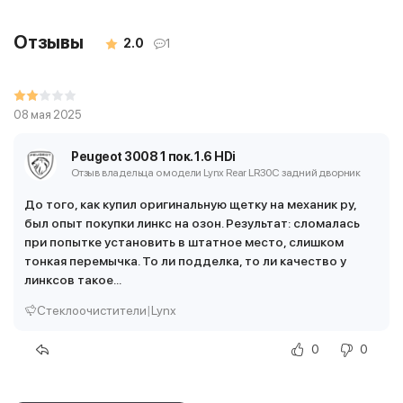
Отзывы
2.0
1
08 мая 2025
Peugeot 3008 1 пок. 1.6 HDi
Отзыв владельца о модели Lynx Rear LR30C
задний дворник
До того, как купил оригинальную щетку на механик ру,
был опыт покупки линкс на озон. Результат: сломалась
при попытке установить в штатное место, слишком
тонкая перемычка. То ли подделка, то ли качество у
линксов такое...
Стеклоочистители
|
Lynx
0
0