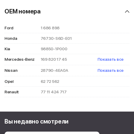
OEM номера
Ford
1 686 898
Honda
76730-S6D-E01
Kia
98850-1P000
Mercedes-Benz
169 820 17 45
Показать все
212 820 19 45
Nissan
28790-4EA0A
Показать все
A 169 820 17 45
AY003-H30AR
Opel
62 72 562
A 212 820 19 45
Renault
77 11 424 717
Вы недавно смотрели