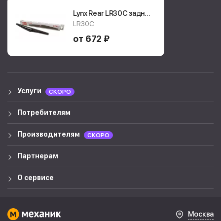
Lynx Rear LR30C
задний
дворник
LR30C
от 672 ₽
Услуги
СКОРО
Потребителям
Производителям
СКОРО
Партнерам
О сервисе
Москва