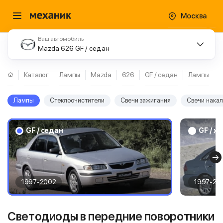
Москва
Ваш автомобиль
Mazda 626 GF / седан
Каталог
Лампы
Mazda
626
GF / седан
Лампы
Лампы
Стеклоочистители
Свечи зажигания
Свечи нака
GF / седан
GF / х
1997-2002
1997-20
Светодиоды в передние поворотники