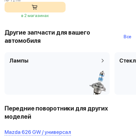
NPY21W
в 2 магазинах
Другие запчасти для вашего
Все
автомобиля
Лампы
Стекл
Передние поворотники для других
моделей
Mazda 626 GW / универсал