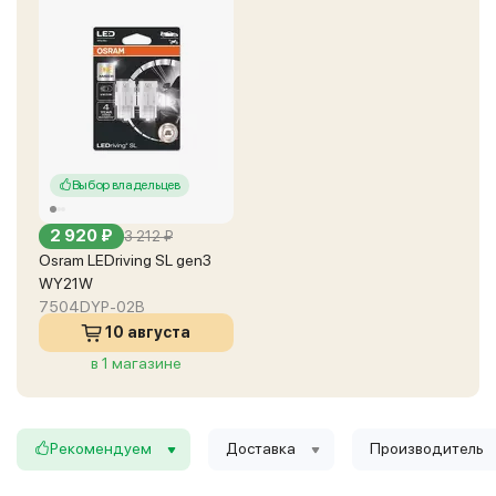
Выбор владельцев
2 920 ₽
3 212 ₽
Osram LEDriving SL gen3
WY21W
7504DYP-02B
10 августа
в 1 магазине
Рекомендуем
Доставка
Производитель