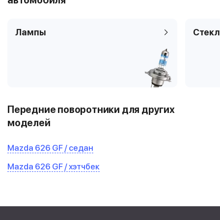
автомобиля
Лампы
Стекл
Передние поворотники для других
моделей
Mazda 626 GF / седан
Mazda 626 GF / хэтчбек