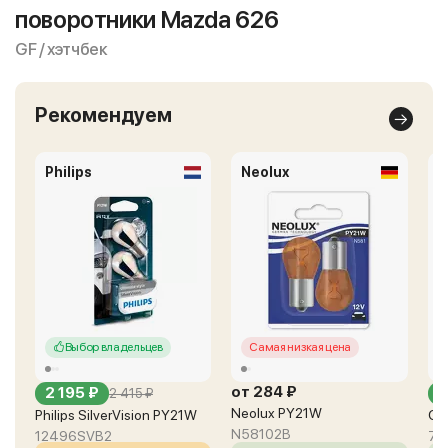
поворотники Mazda 626
GF / хэтчбек
Рекомендуем
Philips
Neolux
O
Выбор владельцев
Самая низкая цена
от 284 ₽
2 195 ₽
о
2 415 ₽
Neolux PY21W
Philips SilverVision PY21W
Os
N58102B
12496SVB2
75