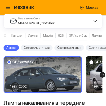
Москва
Ваш автомобиль
Mazda 626 GF / хэтчбек
Каталог
Лампы
Mazda
626
GF / хэтчбек
Лампы
Лампы
Стеклоочистители
Свечи зажигания
Свечи нака
GF / хэтчбек
GF / с
1997-2002
1997-20
Лампы накаливания в передние