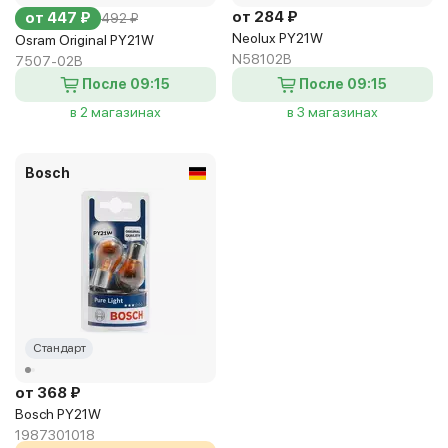
от 284 ₽
от 447 ₽
492 ₽
Neolux PY21W
Osram Original PY21W
N58102B
7507-02B
После 09:15
После 09:15
в 2 магазинах
в 3 магазинах
Bosch
Стандарт
от 368 ₽
Bosch PY21W
1987301018