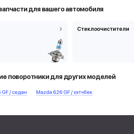
запчасти для вашего автомобиля
Стеклоочистители
е поворотники для других моделей
 GF / седан
Mazda 626 GF / хэтчбек