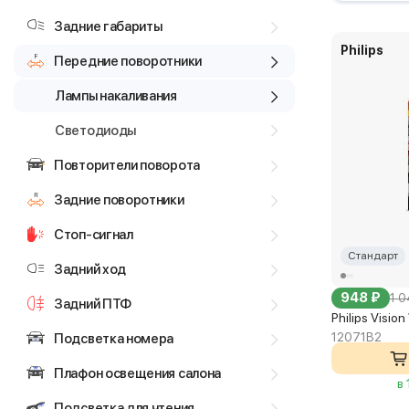
Задние габариты
Philips
Передние поворотники
Лампы накаливания
Светодиоды
Повторители поворота
Задние поворотники
Стоп-сигнал
Стандарт
Задний ход
948 ₽
1 0
Задний ПТФ
Philips Visi
12071B2
Подсветка номера
Плафон освещения салона
в
Подсветка для чтения