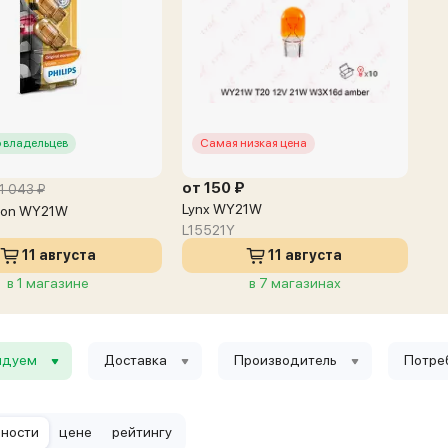
 владельцев
Самая низкая цена
от 150 ₽
1 043 ₽
Lynx WY21W
ision WY21W
L15521Y
11 августа
11 августа
в 1 магазине
в 7 магазинах
ндуем
Доставка
Производитель
Потре
рности
цене
рейтингу