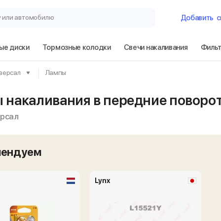
у или автомобилю
Добавить
с
ые диски
Тормозные колодки
Свечи накаливания
Филь
Гараж
версал
Лампы
Mazda 626 GW /
 накаливания в передние поворо
ерсал
Сбросить
мендуем
Lynx