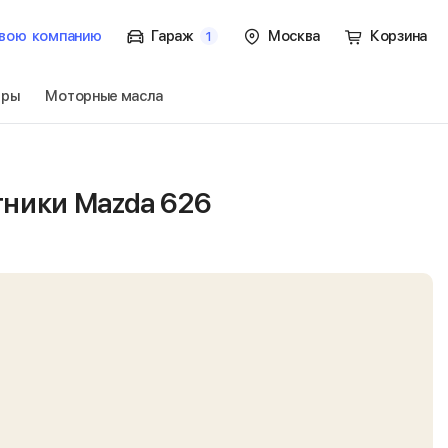
вою
компанию
Гараж
Москва
Корзина
1
тры
Моторные масла
 универсал
Перейти
тники Mazda 626