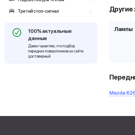
Другие 
Третий стоп-сигнал
Лампы
100% актуальные
данные
Даем гарантию, что подбор
передних поворотников на сайте
достоверный
Передни
Mazda 626