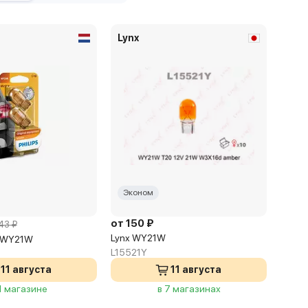
Lynx
Эконом
от 150 ₽
43 ₽
Lynx WY21W
on WY21W
L15521Y
11 августа
11 августа
 1 магазине
в 7 магазинах