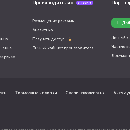
Производителям
Партне
СКОРО
Размещение рекламы
Доб
Аналитика
Личный к
нных
Получить доступ
Частые в
ашение
Личный кабинет производителя
Документ
 сервиса
ски
Тормозные колодки
Свечи накаливания
Аккуму