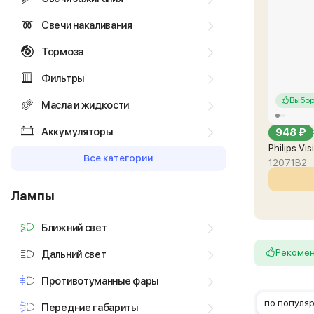
Свечи накаливания
Тормоза
Фильтры
Выбор
Масла и жидкости
Аккумуляторы
948 ₽
Philips V
Все категории
12071B2
Лампы
Ближний свет
Рекоме
Дальний свет
Противотуманные фары
по популя
Передние габариты