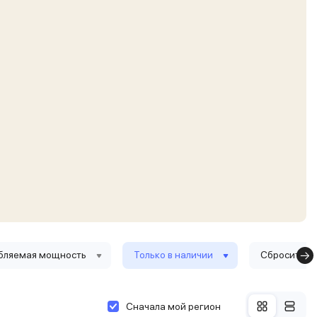
бляемая мощность
Только в наличии
Сбросить ф
Сначала мой регион