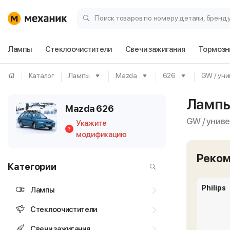
Поиск товаров по номеру детали, бренд
Лампы
Стеклоочистители
Свечи зажигания
Тормозн
Каталог
Лампы
Mazda
626
GW / уни
Лампы
Mazda 626
GW / унив
Укажите
?
модификацию
Реко
Категории
Philips
Лампы
Стеклоочистители
Свечи зажигания