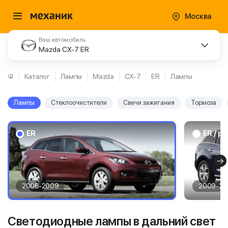
Москва
Ваш автомобиль
Mazda CX-7 ER
Каталог
Лампы
Mazda
CX-7
ER
Лампы
Лампы
Стеклоочистители
Свечи зажигания
Тормоза
ER
ER / р
2006-2009
2009-20
Светодиодные лампы в дальний свет