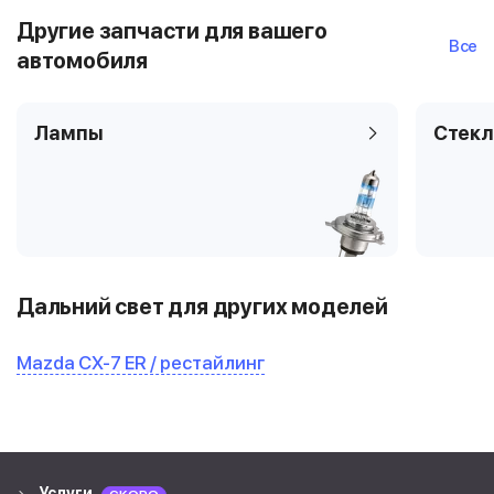
Другие запчасти для вашего
Все
автомобиля
Лампы
Стекл
Дальний свет для других моделей
Mazda CX-7 ER / рестайлинг
Услуги