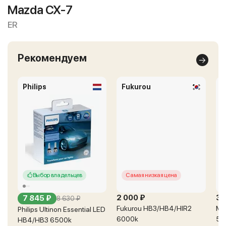
Mazda CX-7
ER
Рекомендуем
Philips
Fukurou
Выбор владельцев
Самая низкая цена
2 000 ₽
3 
7 845 ₽
8 630 ₽
Fukurou HB3/HB4/HIR2
MT
Philips Ultinon Essential LED
6000k
55
HB4/HB3 6500k