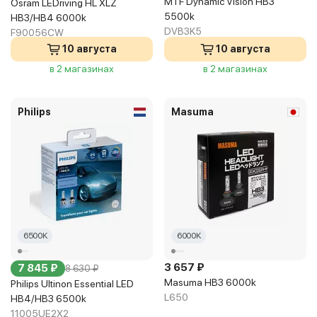
MTF Dynamic Vision HB3
Osram LEDriving HL XLZ
5500k
HB3/HB4 6000k
DVB3K5
F90056CW
10 августа
10 августа
в 2 магазинах
в 2 магазинах
Philips
Masuma
6500K
6000K
3 657 ₽
7 845 ₽
8 630 ₽
Masuma HB3 6000k
Philips Ultinon Essential LED
L650
HB4/HB3 6500k
11005UE2X2